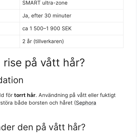
SMART ultra-zone
Ja, efter 30 minuter
ca 1 500–1 900 SEK
2 år (tillverkaren)
rise på vått hår?
dation
dd för
torrt hår
. Användning på vått eller fuktigt
störa både borsten och håret (
Sephora
der den på vått hår?