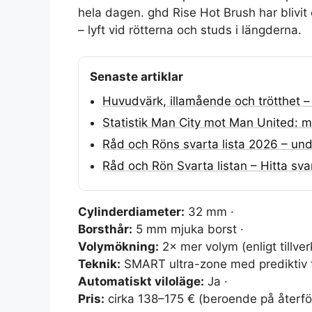
hela dagen. ghd Rise Hot Brush har blivit 
– lyft vid rötterna och studs i längderna.
Senaste artiklar
Huvudvärk, illamående och trötthet –
Statistik Man City mot Man United: m
Råd och Röns svarta lista 2026 – und
Råd och Rön Svarta listan – Hitta sva
Cylinderdiameter:
32 mm ·
Borsthår:
5 mm mjuka borst ·
Volymökning:
2× mer volym (enligt tillver
Teknik:
SMART ultra-zone med prediktiv t
Automatiskt viloläge:
Ja ·
Pris:
cirka 138–175 € (beroende på återför