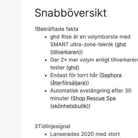
Snabböversikt
1
Bekräftade fakta
ghd Rise är en volymborste med
SMART ultra-zone-teknik (
ghd
(tillverkaren)
)
Ger 2× mer volym enligt tillverkare
tester (
ghd
)
Endast för torrt hår (
Sephora
(återförsäljare)
)
Automatisk avstängning efter 30
minuter (
Shop Rescue Spa
(skönhetsbutik)
)
3
Tidlinjesignal
Lanserades 2020 med stort