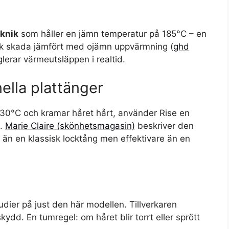
knik
som håller en jämn temperatur på 185°C – en
isk skada jämfört med ojämn uppvärmning (
ghd
glerar värmeutsläppen i realtid.
ella plattänger
r 230°C och kramar håret hårt, använder Rise en
e.
Marie Claire (skönhetsmagasin)
beskriver den
än en klassisk locktång men effektivare än en
dier på just den här modellen. Tillverkaren
dd. En tumregel: om håret blir torrt eller sprött