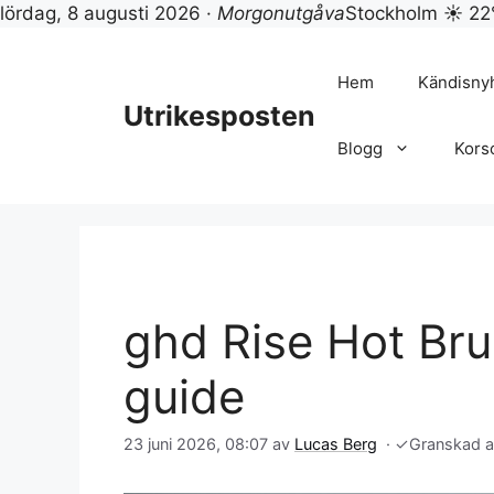
lördag, 8 augusti 2026 ·
Morgonutgåva
Stockholm ☀ 22
Hoppa
till
Hem
Kändisny
innehåll
Utrikesposten
Blogg
Kors
ghd Rise Hot Bru
guide
23 juni 2026, 08:07
av
Lucas Berg
·
✓
Granskad 