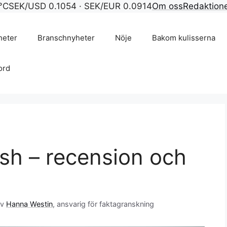
°C
SEK/USD 0.1054 · SEK/EUR 0.0914
Om oss
Redaktion
heter
Branschnyheter
Nöje
Bakom kulisserna
ord
sh – recension och
av
Hanna Westin
, ansvarig för faktagranskning