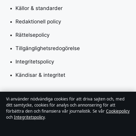
Källor & standarder
Redaktionell policy
Rättelsepolicy
Tillgänglighetsredogörelse
Integritetspolicy
Kändisar & integritet
Om Utrikesposten i korthet
Vi använder nödvändiga cookies för att driva sajten och, med
ditt samtycke, cookies för analys och annonsering för att
Utrikesposten är en oberoende svensk digital
förbättra den och finansiera vår journalistik. Se vår
Cookiepolicy
och
Integritetspolicy
.
nyhetssajt med fokus på film, tv, kultur och
nöjesnyheter. Varje artikel har en namngiven byline,
granskas av en redaktör och faktagranskas innan