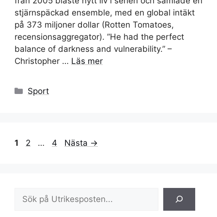
från 2005 blåste nytt liv i serien och samlade en
stjärnspäckad ensemble, med en global intäkt
på 373 miljoner dollar (Rotten Tomatoes,
recensionsaggregator). ”He had the perfect
balance of darkness and vulnerability.” –
Christopher …
Läs mer
Kategorier
Sport
Sida
Sida
Sida
1
2
…
4
Nästa
→
Sök