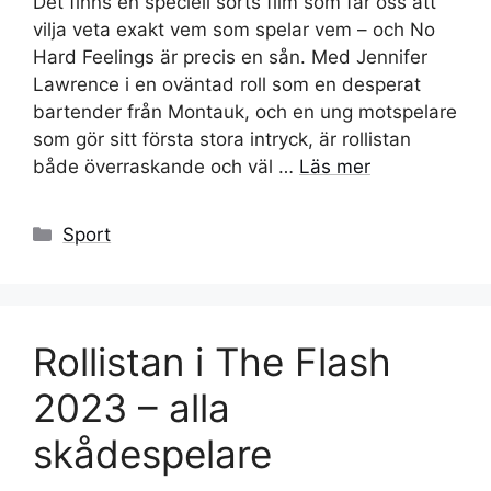
Det finns en speciell sorts film som får oss att
vilja veta exakt vem som spelar vem – och No
Hard Feelings är precis en sån. Med Jennifer
Lawrence i en oväntad roll som en desperat
bartender från Montauk, och en ung motspelare
som gör sitt första stora intryck, är rollistan
både överraskande och väl …
Läs mer
Kategorier
Sport
Rollistan i The Flash
2023 – alla
skådespelare