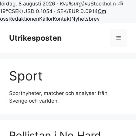
lördag, 8 augusti 2026 ·
Kvällsutgåva
Stockholm ⛅
19°C
SEK/USD 0.1054 · SEK/EUR 0.0914
Om
oss
Redaktionen
Källor
Kontakt
Nyhetsbrev
Hoppa
till
Utrikesposten
Meny
innehåll
Sport
Sportnyheter, matcher och analyser från
Sverige och världen.
Rollistan i No Hard