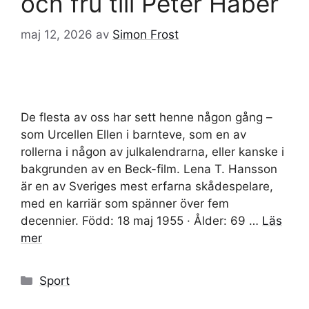
och fru till Peter Haber
maj 12, 2026
av
Simon Frost
De flesta av oss har sett henne någon gång –
som Urcellen Ellen i barnteve, som en av
rollerna i någon av julkalendrarna, eller kanske i
bakgrunden av en Beck-film. Lena T. Hansson
är en av Sveriges mest erfarna skådespelare,
med en karriär som spänner över fem
decennier. Född: 18 maj 1955 · Ålder: 69 …
Läs
mer
Kategorier
Sport