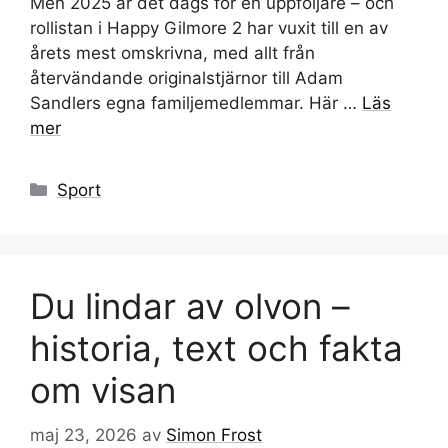
Men 2025 är det dags för en uppföljare – och
rollistan i Happy Gilmore 2 har vuxit till en av
årets mest omskrivna, med allt från
återvändande originalstjärnor till Adam
Sandlers egna familjemedlemmar. Här …
Läs
mer
Kategorier
Sport
Du lindar av olvon –
historia, text och fakta
om visan
maj 23, 2026
av
Simon Frost