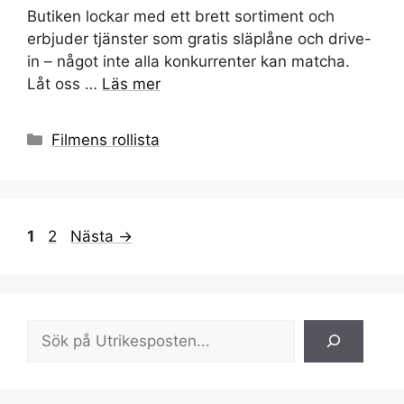
Butiken lockar med ett brett sortiment och
erbjuder tjänster som gratis släplåne och drive-
in – något inte alla konkurrenter kan matcha.
Låt oss …
Läs mer
Kategorier
Filmens rollista
Sida
Sida
1
2
Nästa
→
Sök