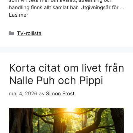
som vill veta mer om avsnitt, streaming och
handling finns allt samlat här. Utgivningsår för …
Läs mer
Kategorier
TV-rollista
Korta citat om livet från
Nalle Puh och Pippi
maj 4, 2026
av
Simon Frost