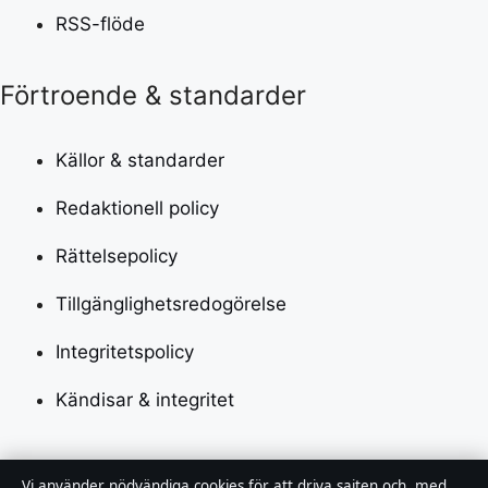
RSS-flöde
Förtroende & standarder
Källor & standarder
Redaktionell policy
Rättelsepolicy
Tillgänglighetsredogörelse
Integritetspolicy
Kändisar & integritet
Om Utrikesposten i korthet
Vi använder nödvändiga cookies för att driva sajten och, med