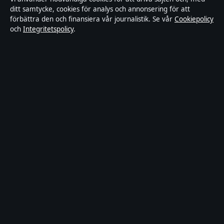
ditt samtycke, cookies för analys och annonsering för att
Utrikesposten är en oberoende svensk digital
förbättra den och finansiera vår journalistik. Se vår
Cookiepolicy
och
Integritetspolicy
.
nyhetssajt med fokus på film, tv, kultur och
nöjesnyheter. Varje artikel har en namngiven byline,
granskas av en redaktör och faktagranskas innan
publicering.
Innehållet är endast avsett för allmän information.
Allmänna förfrågningar:
info@utrikesposten.se
.
Utgivare:
Lagunen Media OÜ ·
Ansvarig utgivare:
Marcus Blomqvist · Estonian Business Register
(Äriregister) 16842095
© 2026 Utrikesposten.se · Lagunen Media OÜ ·
WorldRSS
·
Så verifierar vi vår rapportering