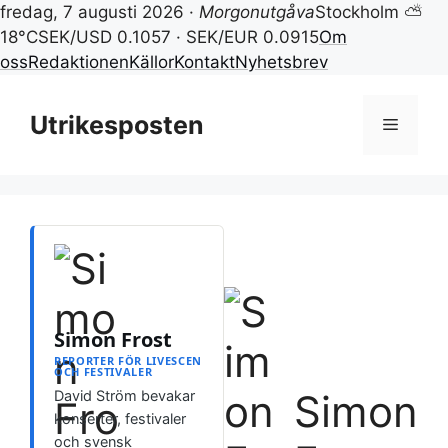
fredag, 7 augusti 2026 ·
Morgonutgåva
Stockholm ⛅
18°C
SEK/USD 0.1057 · SEK/EUR 0.0915
Om
oss
Redaktionen
Källor
Kontakt
Nyhetsbrev
Hoppa
till
Utrikesposten
Meny
innehåll
Simon Frost
REPORTER FÖR LIVESCEN
OCH FESTIVALER
Simon
David Ström bevakar
konserter, festivaler
och svensk