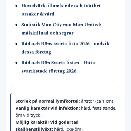
Huvudvärk, illamående och trötthet –
orsaker & vård
Statistik Man City mot Man United:
målskillnad och segrar
Råd och Röns svarta lista 2026 – undvik
dessa företag
Råd och Rön Svarta listan – Hitta
svartlistade företag 2026
Storlek på normal lymfkörtel:
ärtstor (ca 1 cm) ·
Vanlig karaktär vid infektion:
hård, fastsittande,
öm vid tryck ·
Möjlig karaktär vid godartad
skallbenstillväxt:
hård, icke-öm ·