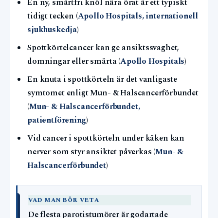
En ny, smärtfri knöl nära örat är ett typiskt
tidigt tecken (
Apollo Hospitals, internationell
sjukhuskedja
)
Spottkörtelcancer kan ge ansiktssvaghet,
domningar eller smärta (
Apollo Hospitals
)
En knuta i spottkörteln är det vanligaste
symtomet enligt Mun- & Halscancerförbundet
(
Mun- & Halscancerförbundet,
patientförening
)
Vid cancer i spottkörteln under käken kan
nerver som styr ansiktet påverkas (
Mun- &
Halscancerförbundet
)
VAD MAN BÖR VETA
De flesta parotistumörer är godartade