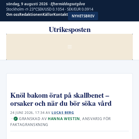
söndag, 9 augusti 2026 ·
Eftermiddagsutgåva
Stockholm ⛅ 23°C
SEK/USD 0.1054 · SEK/EUR 0.0914
Om oss
Redaktionen
Källor
Kontakt
NYHETSBREV
Hoppa
Utrikesposten
till
innehåll
MENY
Knöl bakom örat på skallbenet –
orsaker och när du bör söka vård
24 JUNI 2026, 17:34
AV
LUCAS BERG
·
GRANSKAD AV
HANNA WESTIN
, ANSVARIG FÖR
✓
FAKTAGRANSKNING