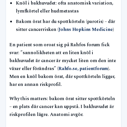
Knöl i bakhuvudet: ofta anatomisk variation,
lymfkörtel eller hudmetastas
Bakom örat har du spottkörteln (parotis) – där
sitter cancerrisken (
Johns Hopkins Medicine
)
En patient som oroat sig på Rahfos forum fick
svar: ”sannolikheten att en liten knöl i
bakhuvudet är cancer är mycket liten om den inte
växer eller förändras” (
Rahfo.se, patientforum
).
Men en knöl bakom örat, där spottkörteln ligger,
har en annan riskprofil.
Why this matters: bakom örat sitter spottkörteln
– en plats där cancer kan uppstå. I bakhuvudet är
riskprofilen lägre. Anatomi avgör.