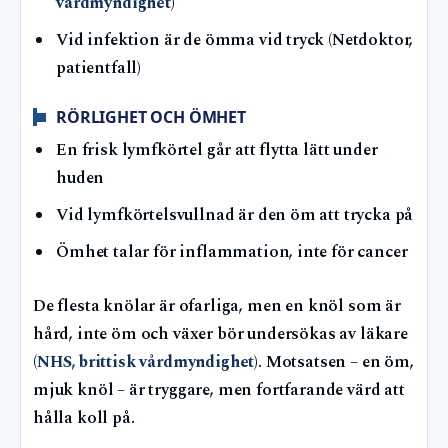
vårdmyndighet
)
Vid infektion är de ömma vid tryck (Netdoktor,
patientfall)
RÖRLIGHET OCH ÖMHET
En frisk lymfkörtel går att flytta lätt under
huden
Vid lymfkörtelsvullnad är den öm att trycka på
Ömhet talar för inflammation, inte för cancer
De flesta knölar är ofarliga, men en knöl som är
hård, inte öm och växer bör undersökas av läkare
(
NHS, brittisk vårdmyndighet
). Motsatsen – en öm,
mjuk knöl – är tryggare, men fortfarande värd att
hålla koll på.