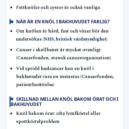
Fettknölar och cystor är också vanliga
NÄR ÄR EN KNÖL I BAKHUVUDET FARLIG?
Om knölen är hård, fast och växer bör den
undersökas (
NHS, brittisk vårdmyndighet
)
Cancer i skallbenet är mycket ovanligt
(Cancerfonden, svensk cancerorganisation)
Vid spridd hudcancer kan en knöl i
bakhuvudet vara en metastas (Cancerfonden,
patientberättelse)
SKILLNAD MELLAN KNÖL BAKOM ÖRAT OCH I
BAKHUVUDET
Knöl bakom örat: ofta lymfkörtel eller
spottkörtelproblem