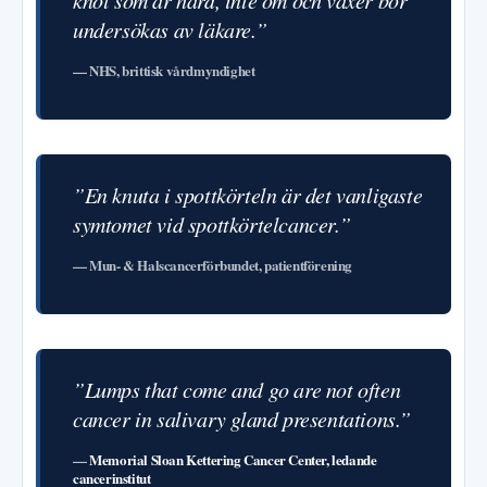
knöl som är hård, inte öm och växer bör
undersökas av läkare.”
— NHS, brittisk vårdmyndighet
”En knuta i spottkörteln är det vanligaste
symtomet vid spottkörtelcancer.”
— Mun- & Halscancerförbundet, patientförening
”Lumps that come and go are not often
cancer in salivary gland presentations.”
—
Memorial Sloan Kettering Cancer Center, ledande
cancerinstitut