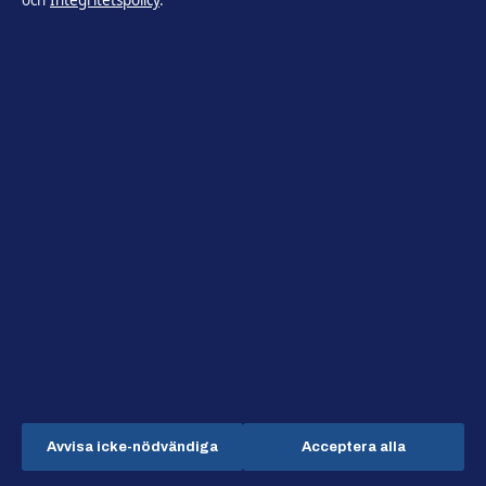
och
Integritetspolicy
.
BLOGG
Statistik Man City mot Man United:
målskillnad och segrar
2 aug 2026
Avvisa icke-nödvändiga
Acceptera alla