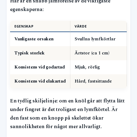
Här är en snabb jämförelse av de viktigaste
egenskaperna:
EGENSKAP
VÄRDE
Vanligaste orsaken
Svullna lymfkörtlar
Typisk storlek
Ärtstor (ca 1 cm)
Konsistens vid godartad
Mjuk, rörlig
Konsistens vid elakartad
Hård, fastsittande
En tydlig skiljelinje: om en knöl går att flytta lätt
under fingret är det troligast en lymfkörtel. Är
den fast som en knopp på skelettet ökar
sannolikheten för något mer allvarligt.