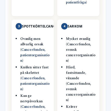
patientfråga
)
3
SPOTTKÖRTELCANCER
4
SARKOM
Ovanlig men
Mycket ovanlig
allvarlig orsak
(Cancerfonden,
(
Cancerfonden,
svensk
patientorganisatio
cancerorganisatio
n
)
n)
Knölen sitter fast
Hård,
på skelettet
fastsittande,
(
Cancerfonden,
växande
patientorganisatio
(Cancerfonden,
n
)
svensk
cancerorganisatio
Kan ge
n)
nervpåverkan
(
Cancerfonden,
Kräver