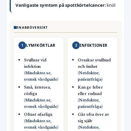
Vanligaste symtom på spottkörtelcancer:
knöl
SNABBÖVERSIKT
1
LYMFKÖRTLAR
2
INFEKTIONER
Svullnar vid
Orsakar svullnad
infektion
och ömhet
(
Mindoktor.se,
(
Netdoktor,
svensk vårdguide
)
patientfråga
)
Små, ärtstora,
Kan ge feber
rörliga
eller rodnad
(
Mindoktor.se,
(
Netdoktor,
svensk vårdguide
)
patientfråga
)
Oftast ofarliga
Går ofta över av
(
Mindoktor.se,
sig själv
svensk vårdguide
)
(
Netdoktor,