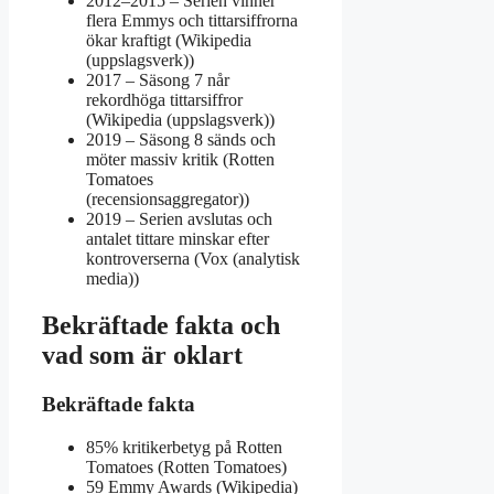
2012–2015
– Serien vinner
flera Emmys och tittarsiffrorna
ökar kraftigt (Wikipedia
(uppslagsverk))
2017
– Säsong 7 når
rekordhöga tittarsiffror
(Wikipedia (uppslagsverk))
2019
– Säsong 8 sänds och
möter massiv kritik (Rotten
Tomatoes
(recensionsaggregator))
2019
– Serien avslutas och
antalet tittare minskar efter
kontroverserna (Vox (analytisk
media))
Bekräftade fakta och
vad som är oklart
Bekräftade fakta
85% kritikerbetyg på Rotten
Tomatoes (Rotten Tomatoes)
59 Emmy Awards (Wikipedia)