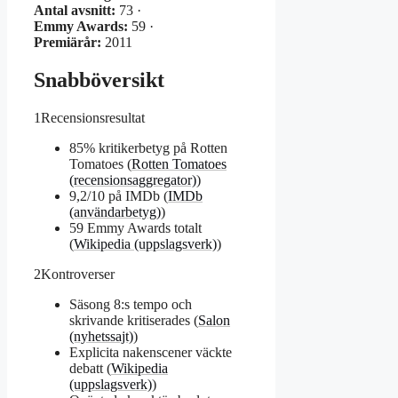
Antal avsnitt:
73 ·
Emmy Awards:
59 ·
Premiärår:
2011
Snabböversikt
1
Recensionsresultat
85% kritikerbetyg på Rotten
Tomatoes (
Rotten Tomatoes
(recensionsaggregator)
)
9,2/10 på IMDb (
IMDb
(användarbetyg)
)
59 Emmy Awards totalt
(
Wikipedia (uppslagsverk)
)
2
Kontroverser
Säsong 8:s tempo och
skrivande kritiserades (
Salon
(nyhetssajt)
)
Explicita nakenscener väckte
debatt (
Wikipedia
(uppslagsverk)
)