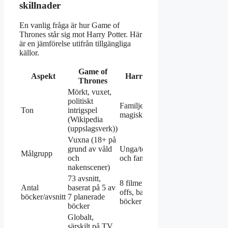
skillnader
En vanlig fråga är hur Game of
Thrones står sig mot Harry Potter. Här
är en jämförelse utifrån tillgängliga
källor.
Game of
Aspekt
Harry Potter
Thrones
Mörkt, vuxet,
politiskt
Familjevänligare,
Ton
intrigspel
magisk eskapism
(Wikipedia
(uppslagsverk))
Vuxna (18+ på
grund av våld
Unga/tonåringar
Målgrupp
och
och familjer
nakenscener)
73 avsnitt,
8 filmer + spin-
Antal
baserat på 5 av
offs, baserat på 7
böcker/avsnitt
7 planerade
böcker
böcker
Globalt,
särskilt på TV