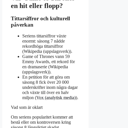
en hit eller flopp?
Tittarsiffror och kulturell
påverkan
Seriens tittarsiffror växte
enormt: säsong 7 nådde
rekordhöga tittarsiffror
(Wikipedia (uppslagsverk)).
Game of Thrones vann 59
Emmy Awards, ett rekord för
en dramaserie (Wikipedia
(uppslagsverk)).
En petition för att göra om
säsong 8 fick över 20 000
underskrifter inom några dagar
och växte till över en halv
miljon (
Vox (analytisk media)
).
Vad som är oklart
Om seriens popularitet kommer att
bestå eller om kontroversen kring
säsong 8 långsiktigt skadat