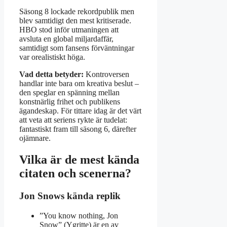
Säsong 8 lockade rekordpublik men
blev samtidigt den mest kritiserade.
HBO stod inför utmaningen att
avsluta en global miljardaffär,
samtidigt som fansens förväntningar
var orealistiskt höga.
Vad detta betyder:
Kontroversen
handlar inte bara om kreativa beslut –
den speglar en spänning mellan
konstnärlig frihet och publikens
ägandeskap. För tittare idag är det värt
att veta att seriens rykte är tudelat:
fantastiskt fram till säsong 6, därefter
ojämnare.
Vilka är de mest kända
citaten och scenerna?
Jon Snows kända replik
”You know nothing, Jon
Snow” (Ygritte) är en av