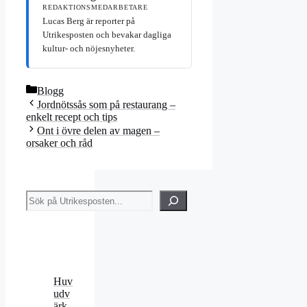
REDAKTIONSMEDARBETARE
Lucas Berg är reporter på
Utrikesposten och bevakar dagliga
kultur- och nöjesnyheter.
Kategorier
Blogg
Jordnötssås som på restaurang –
enkelt recept och tips
Ont i övre delen av magen –
orsaker och råd
Sök
Huv
udv
ärk,