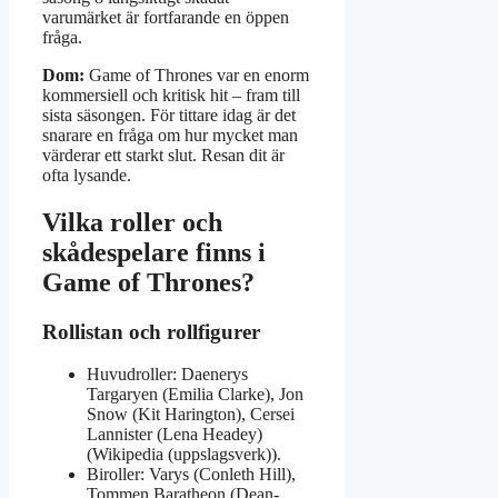
varumärket är fortfarande en öppen
fråga.
Dom:
Game of Thrones var en enorm
kommersiell och kritisk hit – fram till
sista säsongen. För tittare idag är det
snarare en fråga om hur mycket man
värderar ett starkt slut. Resan dit är
ofta lysande.
Vilka roller och
skådespelare finns i
Game of Thrones?
Rollistan och rollfigurer
Huvudroller: Daenerys
Targaryen (Emilia Clarke), Jon
Snow (Kit Harington), Cersei
Lannister (Lena Headey)
(Wikipedia (uppslagsverk)).
Biroller: Varys (Conleth Hill),
Tommen Baratheon (Dean-