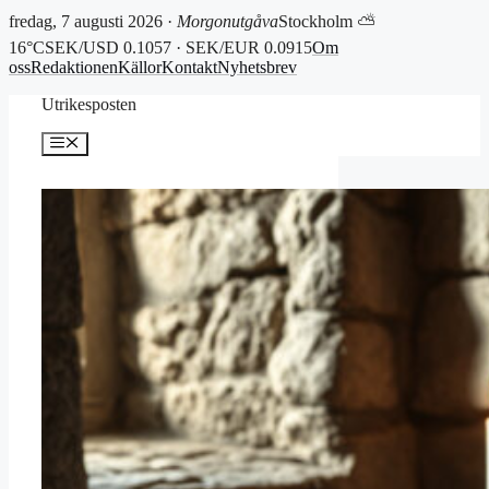
fredag, 7 augusti 2026 ·
Morgonutgåva
Stockholm ⛅
16°C
SEK/USD 0.1057 · SEK/EUR 0.0915
Om
oss
Redaktionen
Källor
Kontakt
Nyhetsbrev
Hoppa
Utrikesposten
till
innehåll
Meny