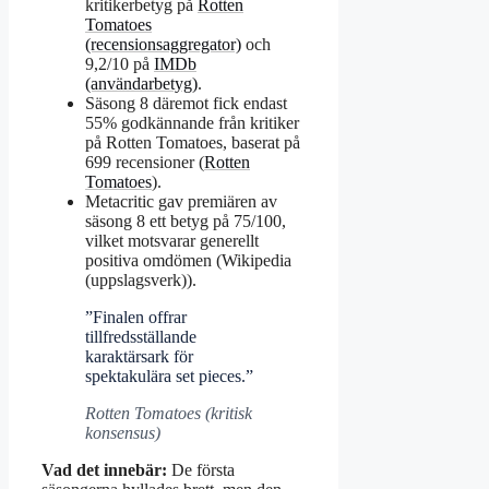
kritikerbetyg på
Rotten
Tomatoes
(recensionsaggregator)
och
9,2/10 på
IMDb
(användarbetyg)
.
Säsong 8 däremot fick endast
55% godkännande från kritiker
på Rotten Tomatoes, baserat på
699 recensioner (
Rotten
Tomatoes
).
Metacritic gav premiären av
säsong 8 ett betyg på 75/100,
vilket motsvarar generellt
positiva omdömen (Wikipedia
(uppslagsverk)).
”Finalen offrar
tillfredsställande
karaktärsark för
spektakulära set pieces.”
Rotten Tomatoes (kritisk
konsensus)
Vad det innebär:
De första