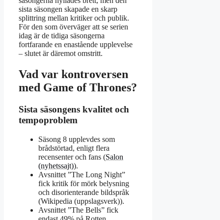
säsongerna hyllades brett, men den
sista säsongen skapade en skarp
splittring mellan kritiker och publik.
För den som överväger att se serien
idag är de tidiga säsongerna
fortfarande en enastående upplevelse
– slutet är däremot omstritt.
Vad var kontroversen
med Game of Thrones?
Sista säsongens kvalitet och
tempoproblem
Säsong 8 upplevdes som
brådstörtad, enligt flera
recensenter och fans (
Salon
(nyhetssajt)
).
Avsnittet ”The Long Night”
fick kritik för mörk belysning
och disorienterande bildspråk
(Wikipedia (uppslagsverk)).
Avsnittet ”The Bells” fick
endast 49% på Rotten