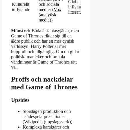
Globalt, enormt
Kulturellt
och sociala
inflytande på
inflytande
medier (
Vox
litteratur och film
(analytisk
media)
)
Mönstret:
Båda är fantasyjättar, men
Game of Thrones riktar sig till en
äldre publik och har en mer cynisk
världssyn. Harry Potter är mer
hoppfull och tillgänglig. Om du gillar
politiskt manicker och brutala
vändningar är Game of Thrones rätt
val.
Proffs och nackdelar
med Game of Thrones
Upsides
Storslagen produktion och
skådespelarprestationer
(Wikipedia (uppslagsverk))
Komplexa karaktärer och