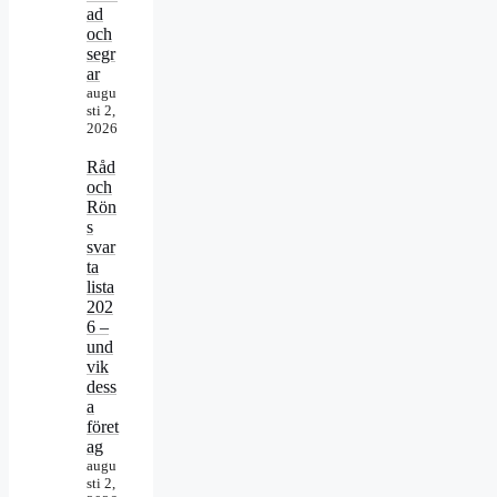
ad
och
segr
ar
augu
sti 2,
2026
Råd
och
Rön
s
svar
ta
lista
202
6 –
und
vik
dess
a
föret
ag
augu
sti 2,