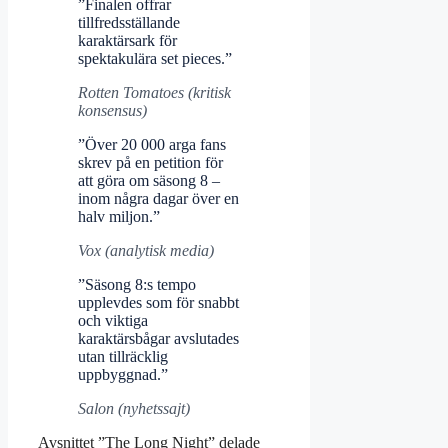
”Finalen offrar
tillfredsställande
karaktärsark för
spektakulära set pieces.”
Rotten Tomatoes (kritisk
konsensus)
”Över 20 000 arga fans
skrev på en petition för
att göra om säsong 8 –
inom några dagar över en
halv miljon.”
Vox (analytisk media)
”Säsong 8:s tempo
upplevdes som för snabbt
och viktiga
karaktärsbågar avslutades
utan tillräcklig
uppbyggnad.”
Salon (nyhetssajt)
Avsnittet ”The Long Night” delade