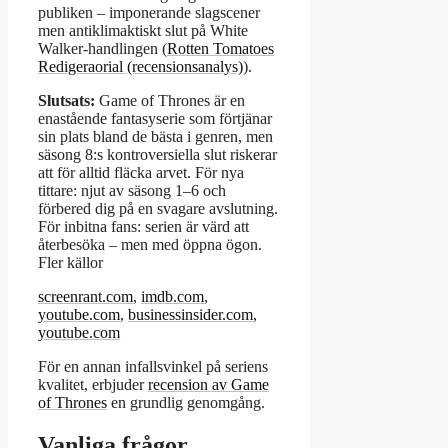
publiken – imponerande slagscener
men antiklimaktiskt slut på White
Walker-handlingen (
Rotten Tomatoes
Redigeraorial (recensionsanalys)
).
Slutsats:
Game of Thrones är en
enastående fantasyserie som förtjänar
sin plats bland de bästa i genren, men
säsong 8:s kontroversiella slut riskerar
att för alltid fläcka arvet. För nya
tittare: njut av säsong 1–6 och
förbered dig på en svagare avslutning.
För inbitna fans: serien är värd att
återbesöka – men med öppna ögon.
Fler källor
screenrant.com
,
imdb.com
,
youtube.com
,
businessinsider.com
,
youtube.com
För en annan infallsvinkel på seriens
kvalitet, erbjuder
recension av Game
of Thrones
en grundlig genomgång.
Vanliga frågor