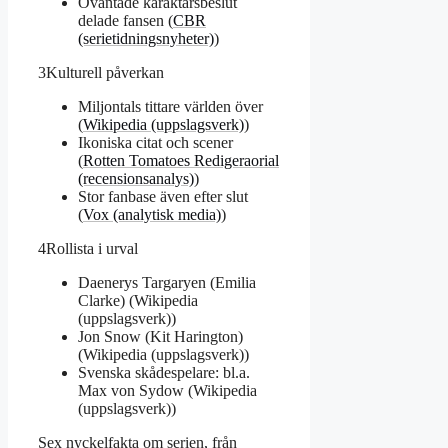
Oväntade karaktärsbeslut
delade fansen (
CBR
(serietidningsnyheter)
)
3
Kulturell påverkan
Miljontals tittare världen över
(
Wikipedia (uppslagsverk)
)
Ikoniska citat och scener
(
Rotten Tomatoes Redigeraorial
(recensionsanalys)
)
Stor fanbase även efter slut
(
Vox (analytisk media)
)
4
Rollista i urval
Daenerys Targaryen (Emilia
Clarke) (Wikipedia
(uppslagsverk))
Jon Snow (Kit Harington)
(Wikipedia (uppslagsverk))
Svenska skådespelare: bl.a.
Max von Sydow (Wikipedia
(uppslagsverk))
Sex nyckelfakta om serien, från