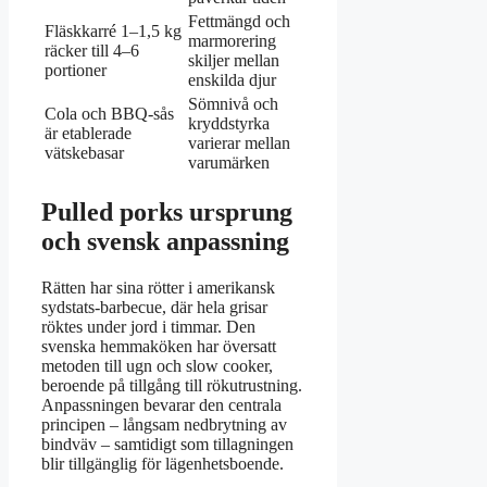
Fettmängd och
Fläskkarré 1–1,5 kg
marmorering
räcker till 4–6
skiljer mellan
portioner
enskilda djur
Sömnivå och
Cola och BBQ-sås
kryddstyrka
är etablerade
varierar mellan
vätskebasar
varumärken
Pulled porks ursprung
och svensk anpassning
Rätten har sina rötter i amerikansk
sydstats-barbecue, där hela grisar
röktes under jord i timmar. Den
svenska hemmaköken har översatt
metoden till ugn och slow cooker,
beroende på tillgång till rökutrustning.
Anpassningen bevarar den centrala
principen – långsam nedbrytning av
bindväv – samtidigt som tillagningen
blir tillgänglig för lägenhetsboende.