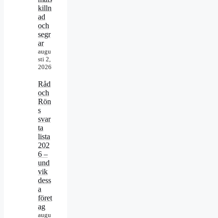
killn
ad
och
segr
ar
augu
sti 2,
2026
Råd
och
Rön
s
svar
ta
lista
202
6 –
und
vik
dess
a
föret
ag
augu