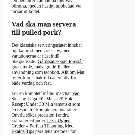
temperaturer kan lämna bindväv
obrutna, medan hastigt upphettad yta
torkar ut köttet.
Vad ska man servera
till pulled pork?
Det klassiska serveringssättet innebär
mjuka bröd med coleslaw, men
variationerna är näst intill
obegränsade.
Gårdssällskapet föreslår
guacamole, majs, gräddfil eller
användning som tacokött.
Allt om Mat
lyfter fram smakfulla alternativ för
både vardag och fest.
För en komplett måltid matchar
Vad
Ska Jag Laga För Mat – 20 Enkla
Recept Under 30 Min
tematiskt som
en resurs för kompletterande rätter.
Om du söker precision i andra
kötträtter erbjuder
Lax i Ugnen
Grader – Perfekt Tillagning Med
Exakta Tips
parallella metoder för