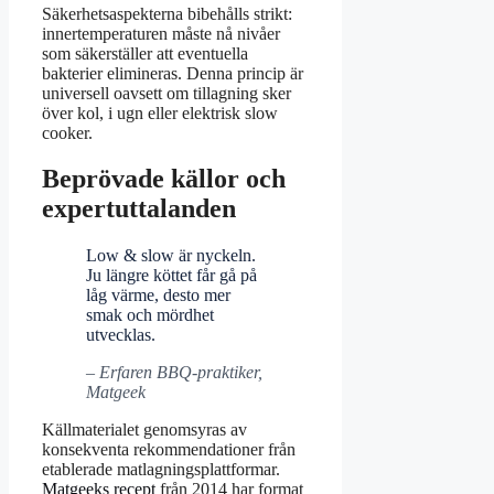
Säkerhetsaspekterna bibehålls strikt:
innertemperaturen måste nå nivåer
som säkerställer att eventuella
bakterier elimineras. Denna princip är
universell oavsett om tillagning sker
över kol, i ugn eller elektrisk slow
cooker.
Beprövade källor och
expertuttalanden
Low & slow är nyckeln.
Ju längre köttet får gå på
låg värme, desto mer
smak och mördhet
utvecklas.
– Erfaren BBQ-praktiker,
Matgeek
Källmaterialet genomsyras av
konsekventa rekommendationer från
etablerade matlagningsplattformar.
Matgeeks recept
från 2014 har format