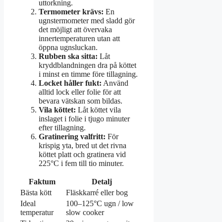
uttorkning.
Termometer krävs:
En
ugnstermometer med sladd gör
det möjligt att övervaka
innertemperaturen utan att
öppna ugnsluckan.
Rubben ska sitta:
Låt
kryddblandningen dra på köttet
i minst en timme före tillagning.
Locket håller fukt:
Använd
alltid lock eller folie för att
bevara vätskan som bildas.
Vila köttet:
Låt köttet vila
inslaget i folie i tjugo minuter
efter tillagning.
Gratinering valfritt:
För
krispig yta, bred ut det rivna
köttet platt och gratinera vid
225°C i fem till tio minuter.
Faktum
Detalj
Bästa kött
Fläskkarré eller bog
Ideal
100–125°C ugn / low
temperatur
slow cooker