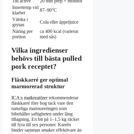
Tid active
20 min prep + monitor
Innertemp vid
87–90°C
klarhet
Vätska i
Cola eller äppeljuice
grytan
Näring per
ca 400 kcal (varierar
portion
med sås)
Vilka ingredienser
behövs till bästa pulled
pork receptet?
Fläskkarré ger optimal
marmorerad struktur
ICA:s matkreatörer
rekommenderar
fläskkarré före bog tack vare den
naturliga marmoreringen som
bibehåller saftigheten under lång
tillagning. En bit på 1–1,5 kg räcker
till fyra till sex personer. Karrén
binder samman smaker effektivare än