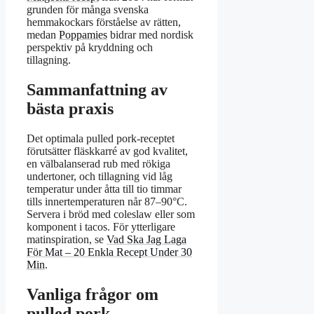
grunden för många svenska
hemmakockars förståelse av rätten,
medan
Poppamies
bidrar med nordisk
perspektiv på kryddning och
tillagning.
Sammanfattning av
bästa praxis
Det optimala pulled pork-receptet
förutsätter fläskkarré av god kvalitet,
en välbalanserad rub med rökiga
undertoner, och tillagning vid låg
temperatur under åtta till tio timmar
tills innertemperaturen når 87–90°C.
Servera i bröd med coleslaw eller som
komponent i tacos. För ytterligare
matinspiration, se
Vad Ska Jag Laga
För Mat – 20 Enkla Recept Under 30
Min
.
Vanliga frågor om
pulled pork