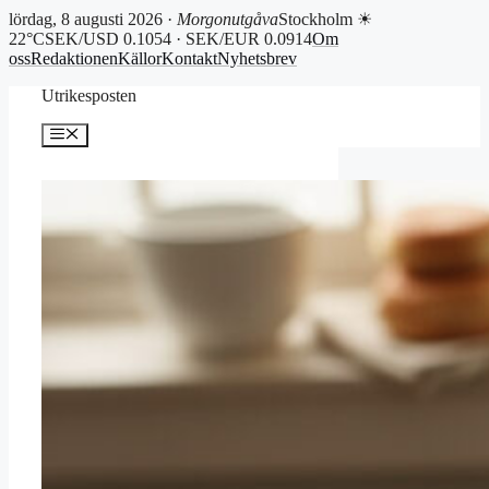
lördag, 8 augusti 2026 ·
Morgonutgåva
Stockholm ☀
22°C
SEK/USD 0.1054 · SEK/EUR 0.0914
Om
oss
Redaktionen
Källor
Kontakt
Nyhetsbrev
Hoppa
Utrikesposten
till
innehåll
Meny