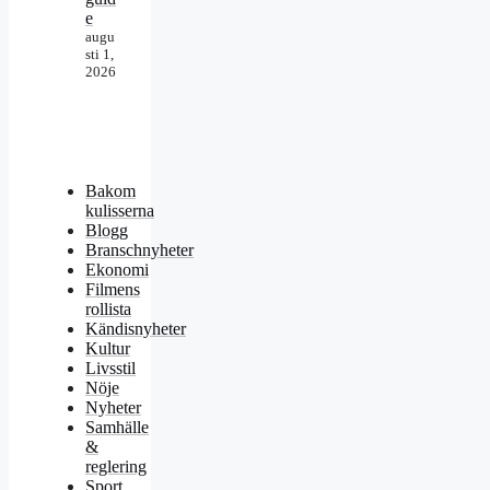
e
augu
sti 1,
2026
Bakom
kulisserna
Blogg
Branschnyheter
Ekonomi
Filmens
rollista
Kändisnyheter
Kultur
Livsstil
Nöje
Nyheter
Samhälle
&
reglering
Sport