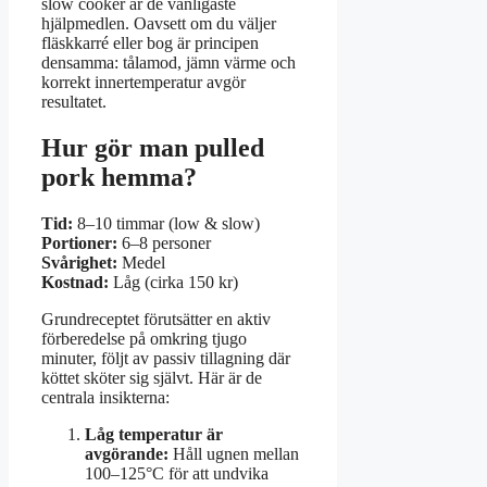
slow cooker är de vanligaste
hjälpmedlen. Oavsett om du väljer
fläskkarré eller bog är principen
densamma: tålamod, jämn värme och
korrekt innertemperatur avgör
resultatet.
Hur gör man pulled
pork hemma?
Tid:
8–10 timmar (low & slow)
Portioner:
6–8 personer
Svårighet:
Medel
Kostnad:
Låg (cirka 150 kr)
Grundreceptet förutsätter en aktiv
förberedelse på omkring tjugo
minuter, följt av passiv tillagning där
köttet sköter sig självt. Här är de
centrala insikterna:
Låg temperatur är
avgörande:
Håll ugnen mellan
100–125°C för att undvika