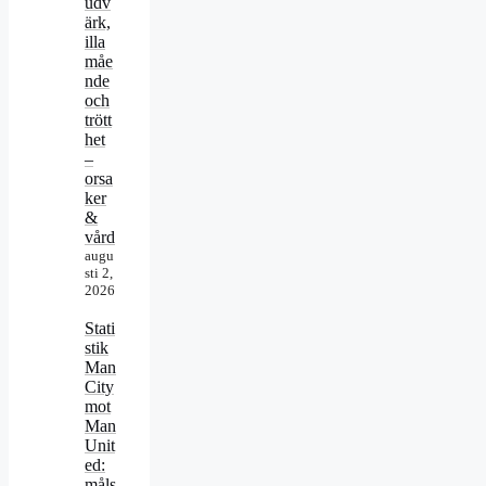
udv
ärk,
illa
måe
nde
och
trött
het
–
orsa
ker
&
vård
augu
sti 2,
2026
Stati
stik
Man
City
mot
Man
Unit
ed:
måls