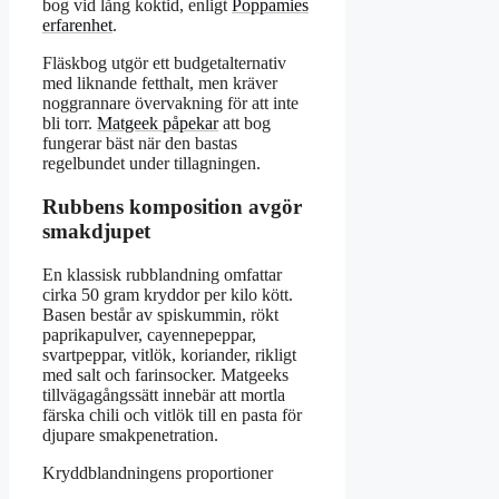
bog vid lång koktid, enligt
Poppamies
erfarenhet
.
Fläskbog utgör ett budgetalternativ
med liknande fetthalt, men kräver
noggrannare övervakning för att inte
bli torr.
Matgeek påpekar
att bog
fungerar bäst när den bastas
regelbundet under tillagningen.
Rubbens komposition avgör
smakdjupet
En klassisk rubblandning omfattar
cirka 50 gram kryddor per kilo kött.
Basen består av spiskummin, rökt
paprikapulver, cayennepeppar,
svartpeppar, vitlök, koriander, rikligt
med salt och farinsocker. Matgeeks
tillvägagångssätt innebär att mortla
färska chili och vitlök till en pasta för
djupare smakpenetration.
Kryddblandningens proportioner