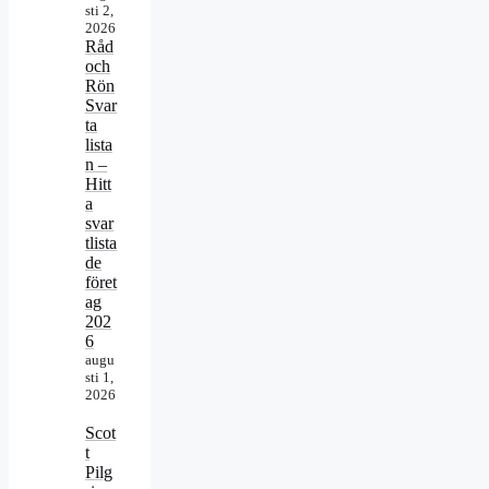
sti 2,
2026
Råd
och
Rön
Svar
ta
lista
n –
Hitt
a
svar
tlista
de
föret
ag
202
6
augu
sti 1,
2026
Scot
t
Pilg