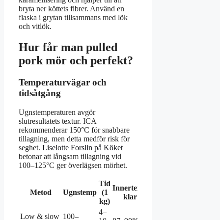
bryta ner köttets fibrer. Använd en
flaska i grytan tillsammans med lök
och vitlök.
Hur får man pulled
pork mör och perfekt?
Temperaturvägar och
tidsåtgång
Ugnstemperaturen avgör
slutresultatets textur. ICA
rekommenderar 150°C för snabbare
tillagning, men detta medför risk för
seghet.
Liselotte Forslin på Köket
betonar att långsam tillagning vid
100–125°C ger överlägsen mörhet.
Tid
Innertemp
Metod
Ugnstemp
(1
Kvalitet
klar
kg)
4–
Low & slow
100–
Mycket