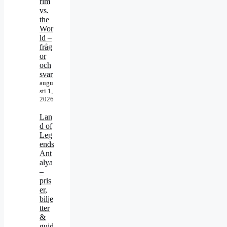
rim
vs.
the
Wor
ld –
fråg
or
och
svar
augu
sti 1,
2026
Lan
d of
Leg
ends
Ant
alya
–
pris
er,
bilje
tter
&
guid