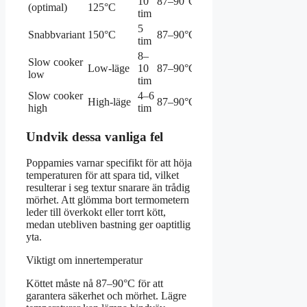
10
87–90°C
(optimal)
125°C
mör
tim
5
Mindre
Snabbvariant
150°C
87–90°C
tim
mör
8–
Slow cooker
Mycket
Low-läge
10
87–90°C
low
mör
tim
Slow cooker
4–6
High-läge
87–90°C
Mör
high
tim
Undvik dessa vanliga fel
Poppamies varnar specifikt för att höja
temperaturen för att spara tid, vilket
resulterar i seg textur snarare än trådig
mörhet. Att glömma bort termometern
leder till överkokt eller torrt kött,
medan utebliven bastning ger oaptitlig
yta.
Viktigt om innertemperatur
Köttet måste nå 87–90°C för att
garantera säkerhet och mörhet. Lägre