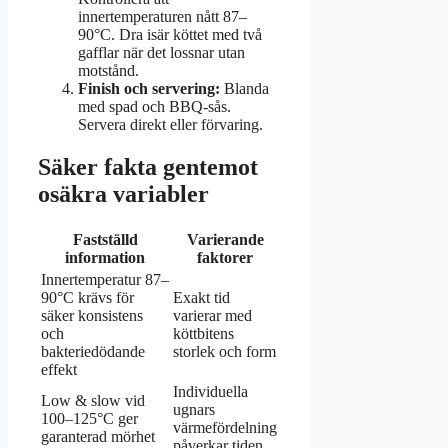
innertemperaturen nått 87–
90°C. Dra isär köttet med två
gafflar när det lossnar utan
motstånd.
Finish och servering:
Blanda
med spad och BBQ-sås.
Servera direkt eller förvaring.
Säker fakta gentemot
osäkra variabler
Fastställd
Varierande
information
faktorer
Innertemperatur 87–
90°C krävs för
Exakt tid
säker konsistens
varierar med
och
köttbitens
bakteriedödande
storlek och form
effekt
Individuella
Low & slow vid
ugnars
100–125°C ger
värmefördelning
garanterad mörhet
påverkar tiden