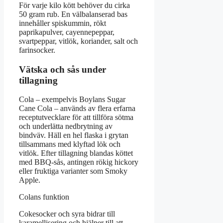
För varje kilo kött behöver du cirka
50 gram rub. En välbalanserad bas
innehåller spiskummin, rökt
paprikapulver, cayennepeppar,
svartpeppar, vitlök, koriander, salt och
farinsocker.
Vätska och sås under
tillagning
Cola – exempelvis Boylans Sugar
Cane Cola – används av flera erfarna
receptutvecklare för att tillföra sötma
och underlätta nedbrytning av
bindväv. Häll en hel flaska i grytan
tillsammans med klyftad lök och
vitlök. Efter tillagning blandas köttet
med BBQ-sås, antingen rökig hickory
eller fruktiga varianter som Smoky
Apple.
Colans funktion
Cokesocker och syra bidrar till
karamellisering och hjälper till att