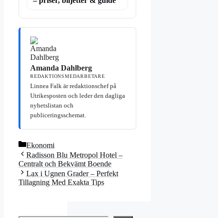
– priser, biljetter & guide
Amanda Dahlberg
REDAKTIONSMEDARBETARE
Linnea Falk är redaktionschef på
Utrikesposten och leder den dagliga
nyhetslistan och
publiceringsschemat.
Kategorier
Ekonomi
Radisson Blu Metropol Hotel –
Centralt och Bekvämt Boende
Lax i Ugnen Grader – Perfekt
Tillagning Med Exakta Tips