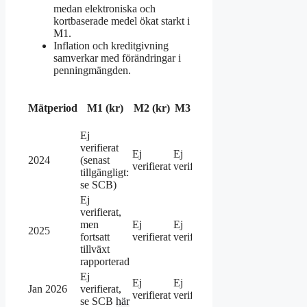
medan elektroniska och
kortbaserade medel ökat starkt i
M1.
Inflation och kreditgivning
samverkar med förändringar i
penningmängden.
Årlig
Mätperiod
M1 (kr)
M2 (kr)
M3 (kr)
förändring
(%)
Ej
verifierat
Ca 6 %
Ej
Ej
2024
(senast
(uppskattning
verifierat
verifierat
tillgängligt:
enligt SCB)
se SCB)
Ej
verifierat,
Ca 8 %
men
Ej
Ej
2025
(snabbare
fortsatt
verifierat
verifierat
ökning)
tillväxt
rapporterad
Ej
Ej
Ej
Jan 2026
verifierat,
Ej verifierat
verifierat
verifierat
se SCB
här