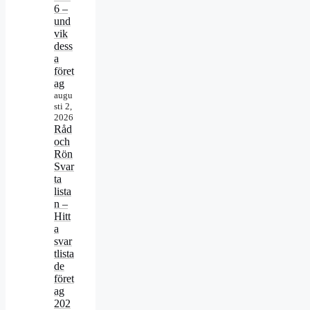
6 –
und
vik
dess
a
föret
ag
augu
sti 2,
2026
Råd
och
Rön
Svar
ta
lista
n –
Hitt
a
svar
tlista
de
föret
ag
202