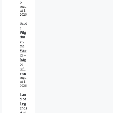
6
augu
sti 1,
2026
Scot
t
Pilg
rim
vs.
the
Wor
ld –
fråg
or
och
svar
augu
sti 1,
2026
Lan
d of
Leg
ends
Ant