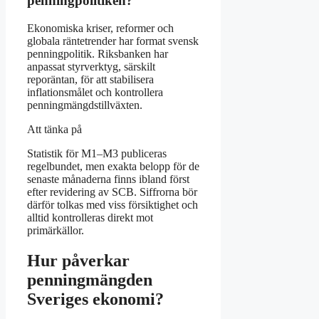
penningpolitiken?
Ekonomiska kriser, reformer och
globala räntetrender har format svensk
penningpolitik. Riksbanken har
anpassat styrverktyg, särskilt
reporäntan, för att stabilisera
inflationsmålet och kontrollera
penningmängdstillväxten.
Att tänka på
Statistik för M1–M3 publiceras
regelbundet, men exakta belopp för de
senaste månaderna finns ibland först
efter revidering av SCB. Siffrorna bör
därför tolkas med viss försiktighet och
alltid kontrolleras direkt mot
primärkällor.
Hur påverkar
penningmängden
Sveriges ekonomi?