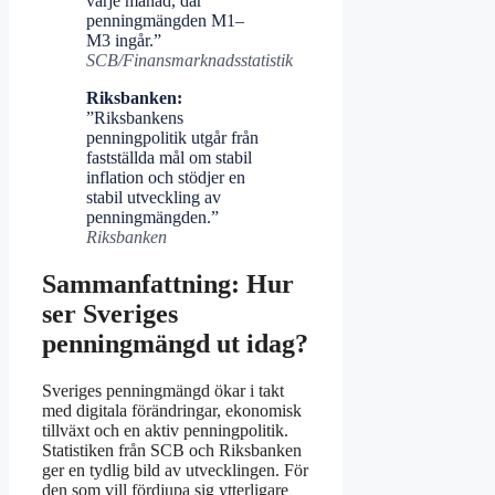
varje månad, där
penningmängden M1–
M3 ingår.”
SCB/Finansmarknadsstatistik
Riksbanken:
”Riksbankens
penningpolitik utgår från
fastställda mål om stabil
inflation och stödjer en
stabil utveckling av
penningmängden.”
Riksbanken
Sammanfattning: Hur
ser Sveriges
penningmängd ut idag?
Sveriges penningmängd ökar i takt
med digitala förändringar, ekonomisk
tillväxt och en aktiv penningpolitik.
Statistiken från SCB och Riksbanken
ger en tydlig bild av utvecklingen. För
den som vill fördjupa sig ytterligare