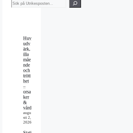
Sök
Huv
udv
ärk,
illa
måe
nde
och
trött
het
–
orsa
ker
&
vård
augu
sti 2,
2026
Stati