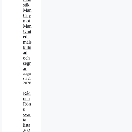
stik
Man
City
mot
Man
Unit
ed:
måls
killn
ad
och
segr
ar
augu
sti 2,
2026
Råd
och
Rön
s
svar
ta
lista
202