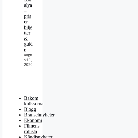
alya
–
pris
er,
bilje
tter
&
guid
e
augu
sti 1,
2026
Bakom
kulisserna
Blogg
Branschnyheter
Ekonomi
Filmens
rollista
Kändisnyheter