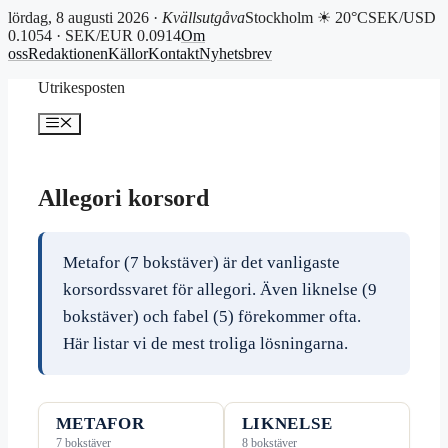
lördag, 8 augusti 2026 ·
Kvällsutgåva
Stockholm ☀ 20°C
SEK/USD
0.1054 · SEK/EUR 0.0914
Om
oss
Redaktionen
Källor
Kontakt
Nyhetsbrev
Hoppa
Utrikesposten
till
innehåll
Meny
Allegori korsord
Metafor (7 bokstäver) är det vanligaste
korsordssvaret för allegori. Även liknelse (9
bokstäver) och fabel (5) förekommer ofta.
Här listar vi de mest troliga lösningarna.
METAFOR
LIKNELSE
7 bokstäver
8 bokstäver