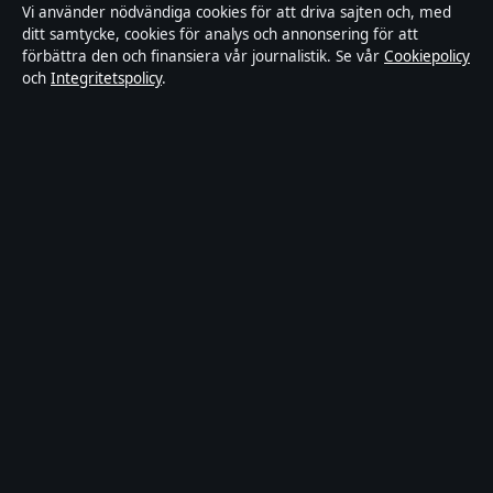
Vi använder nödvändiga cookies för att driva sajten och, med
ditt samtycke, cookies för analys och annonsering för att
Integritetspolicy
förbättra den och finansiera vår journalistik. Se vår
Cookiepolicy
och
Integritetspolicy
.
Kändisar & integritet
Om Utrikesposten i korthet
Utrikesposten är en oberoende svensk digital nyhetssajt med fokus
på film, tv, kultur och nöjesnyheter. Varje artikel har en namngiven
byline, granskas av en redaktör och faktagranskas innan publicering.
Innehållet är endast avsett för allmän information. Allmänna
förfrågningar:
info@utrikesposten.se
.
Utgivare:
Lagunen Media OÜ ·
Ansvarig utgivare:
Marcus
Blomqvist · Estonian Business Register (Äriregister) 16842095
© 2026 Utrikesposten.se · Lagunen Media OÜ ·
WorldRSS
·
Så verifierar vi vår rapportering