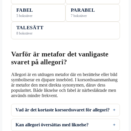
FABEL
PARABEL
5 bokstäver
7 bokstäver
TALESÄTT
8 bokstäver
Varför är metafor det vanligaste
svaret på allegori?
Allegori är en utdragen metafor där en berättelse eller bild
symboliserar en djupare innebörd. I korsordssammanhang
är metafor den mest direkta synonymen, därav dess
popularitet. Både liknelse och fabel är närbesläktade men
används mindre frekvent.
Vad är det kortaste korsordssvaret för allegori?
Kan allegori översättas med liknelse?