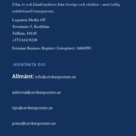
Film, tv och kändisnyheter från Sverige och världen – med tydlig
redaktionell transparens.
Lagunen Media OÜ
Tornimäe 5, Kesklinn
Tallinn, 10145
+372 614 0220
Estonian Business Register (Äriregister): 16842095
KONTAKTA OSS
Allmänt:
info@utrikesposten.se
editorial@utrikesposten.se
tips@utrikesposten.se
press@utrikesposten.se