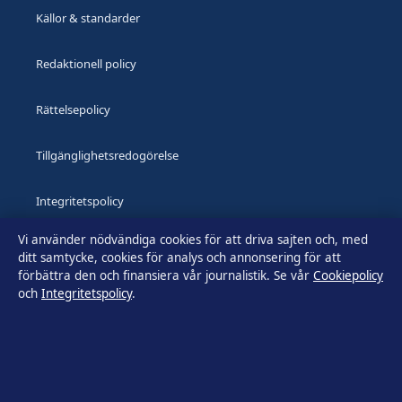
Källor & standarder
Redaktionell policy
Rättelsepolicy
Tillgänglighetsredogörelse
Integritetspolicy
Vi använder nödvändiga cookies för att driva sajten och, med
Kändisar & integritet
ditt samtycke, cookies för analys och annonsering för att
förbättra den och finansiera vår journalistik. Se vår
Cookiepolicy
och
Integritetspolicy
.
Om Utrikesposten i korthet
Utrikesposten är en oberoende svensk digital nyhetssajt med
fokus på film, tv, kultur och nöjesnyheter. Varje artikel har en
namngiven byline, granskas av en redaktör och