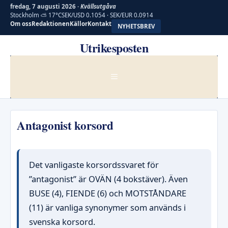
fredag, 7 augusti 2026 ·
Kvällsutgåva
Stockholm ⛅ 17°C
SEK/USD 0.1054 · SEK/EUR 0.0914
Om oss
Redaktionen
Källor
Kontakt
NYHETSBREV
Hoppa
Utrikesposten
till
innehåll
MENY
Antagonist korsord
Det vanligaste korsordssvaret för
”antagonist” är OVÄN (4 bokstäver). Även
BUSE (4), FIENDE (6) och MOTSTÅNDARE
(11) är vanliga synonymer som används i
svenska korsord.