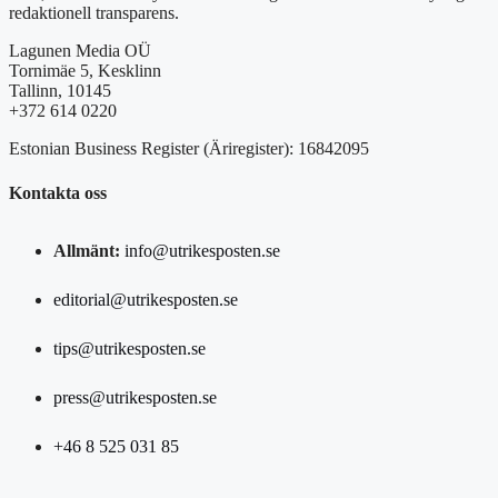
redaktionell transparens.
Lagunen Media OÜ
Tornimäe 5, Kesklinn
Tallinn, 10145
+372 614 0220
Estonian Business Register (Äriregister): 16842095
Kontakta oss
Allmänt:
info@utrikesposten.se
editorial@utrikesposten.se
tips@utrikesposten.se
press@utrikesposten.se
+46 8 525 031 85