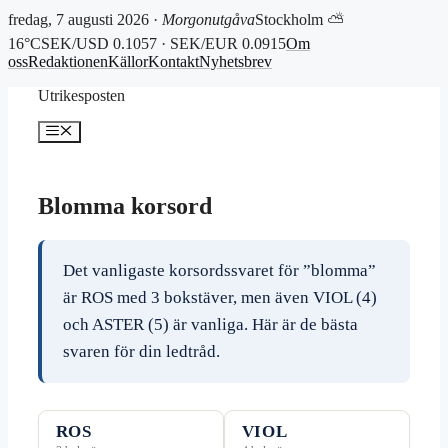
fredag, 7 augusti 2026 ·
Morgonutgåva
Stockholm ⛅
16°C
SEK/USD 0.1057 · SEK/EUR 0.0915
Om
oss
Redaktionen
Källor
Kontakt
Nyhetsbrev
Hoppa
Utrikesposten
till
innehåll
Meny
Blomma korsord
Det vanligaste korsordssvaret för ”blomma”
är ROS med 3 bokstäver, men även VIOL (4)
och ASTER (5) är vanliga. Här är de bästa
svaren för din ledtråd.
ROS
VIOL