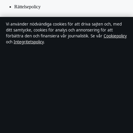
Rättelsepolicy
Tillgänglighetsredogörelse
Vi använder nödvändiga cookies för att driva sajten och, med
ditt samtycke, cookies för analys och annonsering för att
Integritetspolicy
förbättra den och finansiera vår journalistik. Se vår
Cookiepolicy
och
Integritetspolicy
.
Kändisar & integritet
Om Utrikesposten i korthet
Utrikesposten är en oberoende svensk digital nyhetssajt med fokus
på film, tv, kultur och nöjesnyheter. Varje artikel har en namngiven
byline, granskas av en redaktör och faktagranskas innan publicering.
Innehållet är endast avsett för allmän information. Allmänna
förfrågningar:
info@utrikesposten.se
.
Utgivare:
Lagunen Media OÜ ·
Ansvarig utgivare:
Marcus
Blomqvist · Estonian Business Register (Äriregister) 16842095