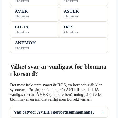
3 bokstäver
4 bokstäver
ÄVER
ASTER
4 bokstäver
5 bokstäver
LILJA
IRIS
5 bokstäver
4 bokstäver
ANEMON
6 bokstäver
Vilket svar är vanligast för blomma
i korsord?
Det mest frekventa svaret är ROS, en kort och självklar
synonym. För längre lösningar är ASTER och LILJA
vanliga, medan ÄVER (en äldre benämning på ört eller
blomma) är en mindre vanlig men korrekt variant.
Vad betyder ÄVER i korsordssammanhang?