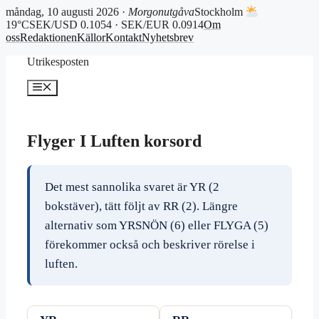
måndag, 10 augusti 2026 ·
Morgonutgåva
Stockholm
19°C
SEK/USD 0.1054 · SEK/EUR 0.0914
Om
oss
Redaktionen
Källor
Kontakt
Nyhetsbrev
Hoppa
Utrikesposten
till
innehåll
Meny
Flyger I Luften korsord
Det mest sannolika svaret är YR (2
bokstäver), tätt följt av RR (2). Längre
alternativ som YRSNÖN (6) eller FLYGA (5)
förekommer också och beskriver rörelse i
luften.