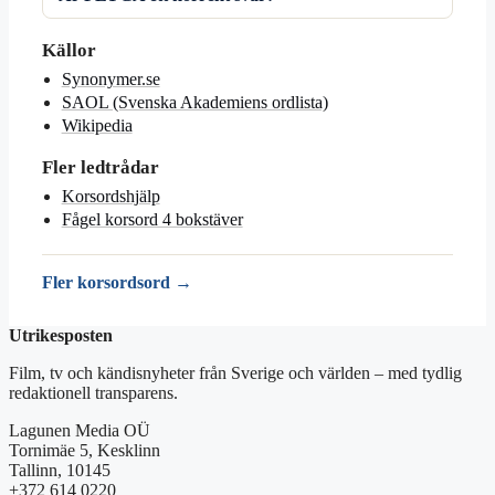
Källor
Synonymer.se
SAOL (Svenska Akademiens ordlista)
Wikipedia
Fler ledtrådar
Korsordshjälp
Fågel korsord 4 bokstäver
Fler korsordsord →
Utrikesposten
Film, tv och kändisnyheter från Sverige och världen – med tydlig
redaktionell transparens.
Lagunen Media OÜ
Tornimäe 5, Kesklinn
Tallinn, 10145
+372 614 0220