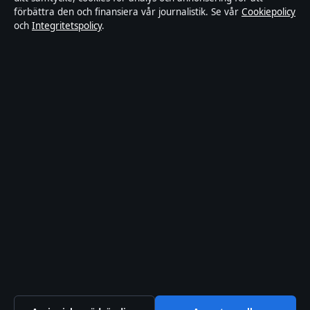
Integritetspolicy
förbättra den och finansiera vår journalistik. Se vår
Cookiepolicy
och
Integritetspolicy
.
Kändisar & integritet
Om Utrikesposten i korthet
Utrikesposten är en oberoende svensk digital nyhetssajt med fokus
på film, tv, kultur och nöjesnyheter. Varje artikel har en namngiven
byline, granskas av en redaktör och faktagranskas innan publicering.
Innehållet är endast avsett för allmän information. Allmänna
förfrågningar:
info@utrikesposten.se
.
Utgivare:
Lagunen Media OÜ ·
Ansvarig utgivare:
Marcus
Blomqvist · Estonian Business Register (Äriregister) 16842095
© 2026 Utrikesposten.se · Lagunen Media OÜ ·
WorldRSS
·
Så verifierar vi vår rapportering