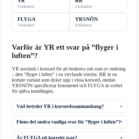
YR
RR
2 bokstäver
2 bokstäver
FLYGA
YRSNÖN
5 bokstäver
6 bokstäver
Varför är YR ett svar på ”flyger i
luften”?
YR används i korsord för att beskriva snö som yr omkring
– den ”flyger i luften” i en virvlande rörelse. RR är en
kortare variant som dyker upp i vissa korsord, medan
YRSNÖN specificerar fenomenet och FLYGA är verbet
för själva handlingen.
Vad betyder YR i korsordssammanhang?
Finns det andra vanliga svar för ”flyger i luften”?
Är FLYGA ett korrekt svar?