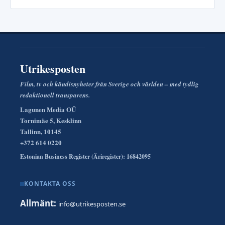
Utrikesposten
Film, tv och kändisnyheter från Sverige och världen – med tydlig
redaktionell transparens.
Lagunen Media OÜ
Tornimäe 5, Kesklinn
Tallinn, 10145
+372 614 0220
Estonian Business Register (Äriregister): 16842095
KONTAKTA OSS
Allmänt:
info@utrikesposten.se