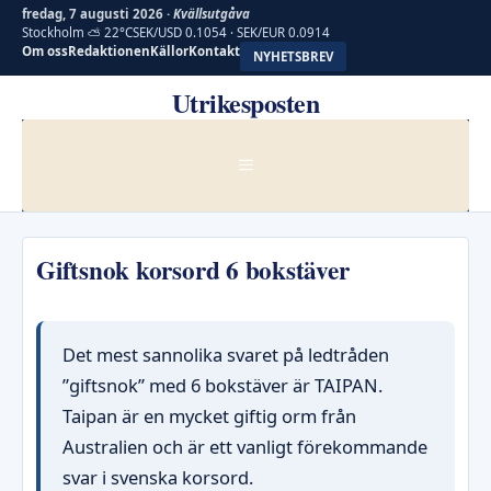
fredag, 7 augusti 2026 ·
Kvällsutgåva
Stockholm ⛅ 22°C
SEK/USD 0.1054 · SEK/EUR 0.0914
Om oss
Redaktionen
Källor
Kontakt
NYHETSBREV
Hoppa
Utrikesposten
till
innehåll
MENY
Giftsnok korsord 6 bokstäver
Det mest sannolika svaret på ledtråden
”giftsnok” med 6 bokstäver är TAIPAN.
Taipan är en mycket giftig orm från
Australien och är ett vanligt förekommande
svar i svenska korsord.