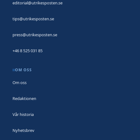
editorial@utrikesposten.se
tips@utrikesposten.se
press@utrikesposten.se
+46 8 525 031 85
OM OSS
Om oss
Redaktionen
Vår historia
Nyhetsbrev