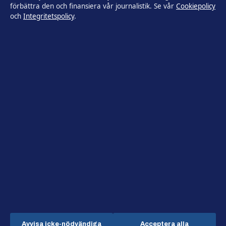
förbättra den och finansiera vår journalistik. Se vår
Cookiepolicy
och
Integritetspolicy
.
Om Utrikesposten i korthet
Utrikesposten är en oberoende svensk digital nyhetssajt med
fokus på film, tv, kultur och nöjesnyheter. Varje artikel har en
namngiven byline, granskas av en redaktör och
faktagranskas innan publicering.
Innehållet är endast avsett för allmän information. Allmänna
förfrågningar:
info@utrikesposten.se
.
Utgivare:
Lagunen Media OÜ ·
Ansvarig utgivare:
Marcus
Blomqvist · Estonian Business Register (Äriregister) 16842095
© 2026 Utrikesposten.se · Lagunen Media OÜ ·
WorldRSS
·
Så verifierar vi vår rapportering
Avvisa icke-nödvändiga
Acceptera alla