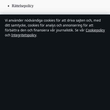
Rättelsepolicy
Tillgänglighetsredogörelse
Vi använder nödvändiga cookies för att driva sajten och, med
ditt samtycke, cookies för analys och annonsering för att
Integritetspolicy
förbättra den och finansiera vår journalistik. Se vår
Cookiepolicy
och
Integritetspolicy
.
Kändisar & integritet
Om Utrikesposten i korthet
Utrikesposten är en oberoende svensk digital nyhetssajt med fokus
på film, tv, kultur och nöjesnyheter. Varje artikel har en namngiven
byline, granskas av en redaktör och faktagranskas innan publicering.
Innehållet är endast avsett för allmän information. Allmänna
förfrågningar:
info@utrikesposten.se
.
Utgivare:
Lagunen Media OÜ ·
Ansvarig utgivare:
Marcus
Blomqvist · Estonian Business Register (Äriregister) 16842095