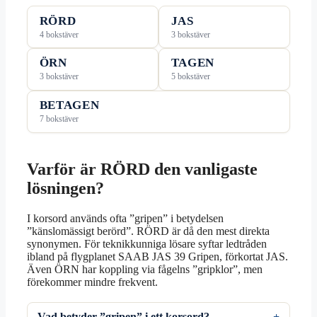
RÖRD
JAS
4 bokstäver
3 bokstäver
ÖRN
TAGEN
3 bokstäver
5 bokstäver
BETAGEN
7 bokstäver
Varför är RÖRD den vanligaste
lösningen?
I korsord används ofta ”gripen” i betydelsen
”känslomässigt berörd”. RÖRD är då den mest direkta
synonymen. För teknikkunniga lösare syftar ledtråden
ibland på flygplanet SAAB JAS 39 Gripen, förkortat JAS.
Även ÖRN har koppling via fågelns ”gripklor”, men
förekommer mindre frekvent.
Vad betyder ”gripen” i ett korsord?