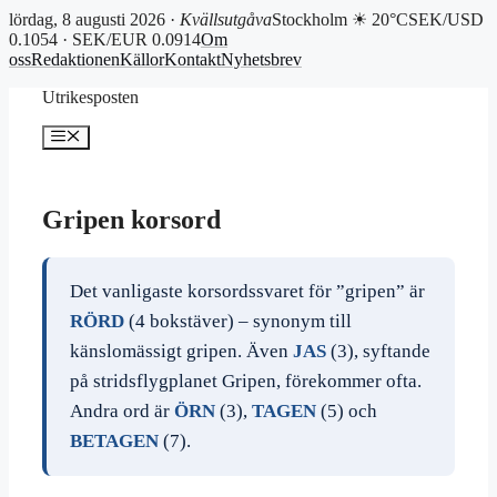
lördag, 8 augusti 2026 ·
Kvällsutgåva
Stockholm ☀ 20°C
SEK/USD
0.1054 · SEK/EUR 0.0914
Om
oss
Redaktionen
Källor
Kontakt
Nyhetsbrev
Hoppa
Utrikesposten
till
innehåll
Meny
Gripen korsord
Det vanligaste korsordssvaret för ”gripen” är
RÖRD
(4 bokstäver) – synonym till
känslomässigt gripen. Även
JAS
(3), syftande
på stridsflygplanet Gripen, förekommer ofta.
Andra ord är
ÖRN
(3),
TAGEN
(5) och
BETAGEN
(7).