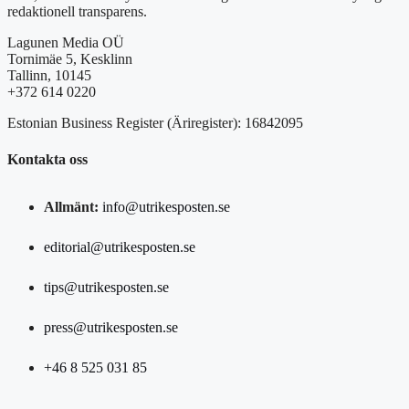
redaktionell transparens.
Lagunen Media OÜ
Tornimäe 5, Kesklinn
Tallinn, 10145
+372 614 0220
Estonian Business Register (Äriregister): 16842095
Kontakta oss
Allmänt:
info@utrikesposten.se
editorial@utrikesposten.se
tips@utrikesposten.se
press@utrikesposten.se
+46 8 525 031 85