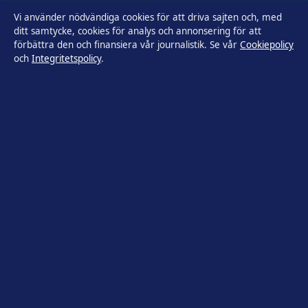
Vi använder nödvändiga cookies för att driva sajten och, med
Kändisar & integritet
ditt samtycke, cookies för analys och annonsering för att
förbättra den och finansiera vår journalistik. Se vår
Cookiepolicy
och
Integritetspolicy
.
Om Utrikesposten i korthet
Utrikesposten är en oberoende svensk digital nyhetssajt med
fokus på film, tv, kultur och nöjesnyheter. Varje artikel har en
namngiven byline, granskas av en redaktör och
faktagranskas innan publicering.
Innehållet är endast avsett för allmän information. Allmänna
förfrågningar:
info@utrikesposten.se
.
Utgivare:
Lagunen Media OÜ ·
Ansvarig utgivare:
Marcus
Blomqvist · Estonian Business Register (Äriregister) 16842095
© 2026 Utrikesposten.se · Lagunen Media OÜ ·
WorldRSS
·