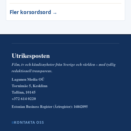
Fler korsordsord →
Utrikesposten
Film, tv och kändisnyheter från Sverige och världen – med tydlig
redaktionell transparens.
Lagunen Media OÜ
Tornimäe 5, Kesklinn
Tallinn, 10145
+372 614 0220
Estonian Business Register (Äriregister): 16842095
KONTAKTA OSS