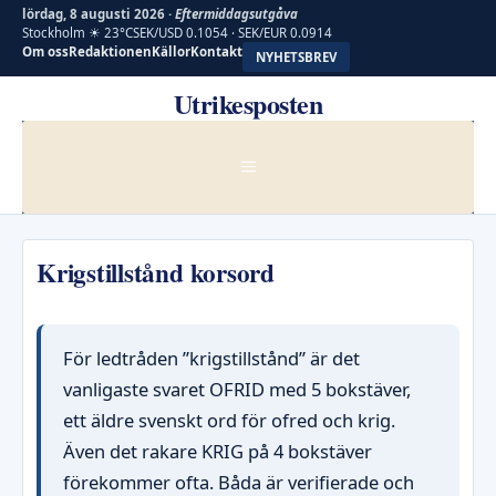
lördag, 8 augusti 2026 ·
Eftermiddagsutgåva
Stockholm ☀ 23°C
SEK/USD 0.1054 · SEK/EUR 0.0914
Om oss
Redaktionen
Källor
Kontakt
NYHETSBREV
Hoppa
Utrikesposten
till
innehåll
MENY
Krigstillstånd korsord
För ledtråden ”krigstillstånd” är det
vanligaste svaret OFRID med 5 bokstäver,
ett äldre svenskt ord för ofred och krig.
Även det rakare KRIG på 4 bokstäver
förekommer ofta. Båda är verifierade och