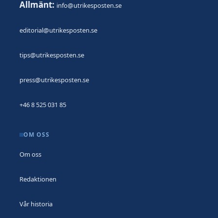
Allmänt:
info@utrikesposten.se
editorial@utrikesposten.se
tips@utrikesposten.se
press@utrikesposten.se
+46 8 525 031 85
OM OSS
Om oss
Redaktionen
Vår historia