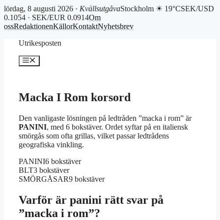
lördag, 8 augusti 2026 ·
Kvällsutgåva
Stockholm ☀ 19°C
SEK/USD
0.1054 · SEK/EUR 0.0914
Om
oss
Redaktionen
Källor
Kontakt
Nyhetsbrev
Hoppa
Utrikesposten
till
innehåll
Meny
Macka I Rom korsord
Den vanligaste lösningen på ledtråden ”macka i rom” är
PANINI
, med 6 bokstäver. Ordet syftar på en italiensk
smörgås som ofta grillas, vilket passar ledtrådens
geografiska vinkling.
PANINI
6 bokstäver
BLT
3 bokstäver
SMÖRGÅSAR
9 bokstäver
Varför är panini rätt svar på
”macka i rom”?