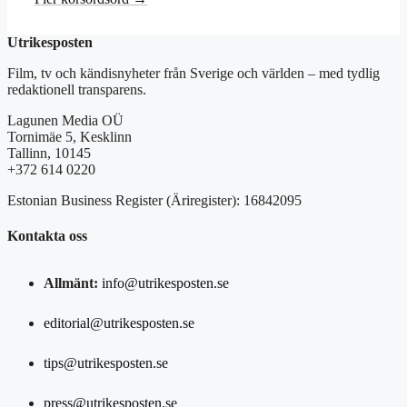
Utrikesposten
Film, tv och kändisnyheter från Sverige och världen – med tydlig
redaktionell transparens.
Lagunen Media OÜ
Tornimäe 5, Kesklinn
Tallinn, 10145
+372 614 0220
Estonian Business Register (Äriregister): 16842095
Kontakta oss
Allmänt:
info@utrikesposten.se
editorial@utrikesposten.se
tips@utrikesposten.se
press@utrikesposten.se