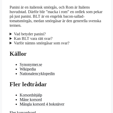
Panini är en italiensk smörgås, och Rom är Italiens
huvudstad. Därför blir ”macka i rom” en ordlek som pekar
på just panini. BLT är en engelsk bacon-sallad-
tomatsmörgås, medan smörgåsar är den generella svenska
termen.
Vad betyder panini?
Kan BLT vara rätt svar?
Varför nämns smörgåsar som svar?
Källor
Synonymer.se
Wikipedia
Nationalencyklopedin
Fler ledtrådar
Korsordshjälp
Måne korsord
Mångla korsord 4 bokstäver
Fler korsordsord →