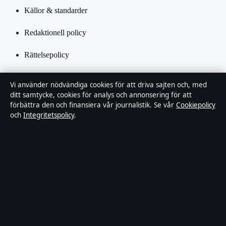
Källor & standarder
Redaktionell policy
Rättelsepolicy
Tillgänglighetsredogörelse
Vi använder nödvändiga cookies för att driva sajten och, med
ditt samtycke, cookies för analys och annonsering för att
Integritetspolicy
förbättra den och finansiera vår journalistik. Se vår
Cookiepolicy
och
Integritetspolicy
.
Kändisar & integritet
Om Utrikesposten i korthet
Utrikesposten är en oberoende svensk digital nyhetssajt med fokus
på film, tv, kultur och nöjesnyheter. Varje artikel har en namngiven
byline, granskas av en redaktör och faktagranskas innan publicering.
Innehållet är endast avsett för allmän information. Allmänna
förfrågningar:
info@utrikesposten.se
.