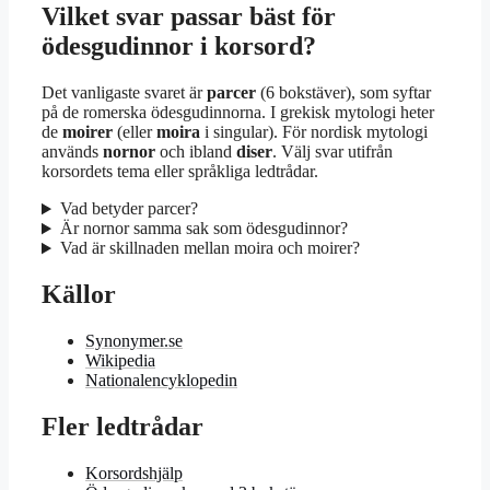
Vilket svar passar bäst för
ödesgudinnor i korsord?
Det vanligaste svaret är
parcer
(6 bokstäver), som syftar
på de romerska ödesgudinnorna. I grekisk mytologi heter
de
moirer
(eller
moira
i singular). För nordisk mytologi
används
nornor
och ibland
diser
. Välj svar utifrån
korsordets tema eller språkliga ledtrådar.
Vad betyder parcer?
Är nornor samma sak som ödesgudinnor?
Vad är skillnaden mellan moira och moirer?
Källor
Synonymer.se
Wikipedia
Nationalencyklopedin
Fler ledtrådar
Korsordshjälp