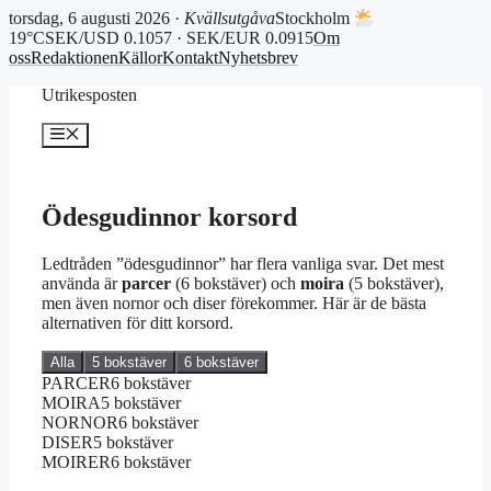
torsdag, 6 augusti 2026 ·
Kvällsutgåva
Stockholm
19°C
SEK/USD 0.1057 · SEK/EUR 0.0915
Om
oss
Redaktionen
Källor
Kontakt
Nyhetsbrev
Hoppa
Utrikesposten
till
innehåll
Meny
Ödesgudinnor korsord
Ledtråden ”ödesgudinnor” har flera vanliga svar. Det mest
använda är
parcer
(6 bokstäver) och
moira
(5 bokstäver),
men även nornor och diser förekommer. Här är de bästa
alternativen för ditt korsord.
Alla
5 bokstäver
6 bokstäver
PARCER
6 bokstäver
MOIRA
5 bokstäver
NORNOR
6 bokstäver
DISER
5 bokstäver
MOIRER
6 bokstäver