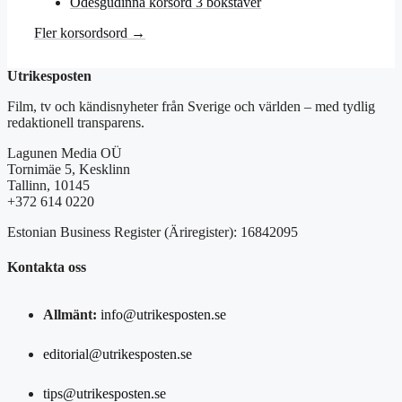
Ödesgudinna korsord 3 bokstäver
Fler korsordsord →
Utrikesposten
Film, tv och kändisnyheter från Sverige och världen – med tydlig
redaktionell transparens.
Lagunen Media OÜ
Tornimäe 5, Kesklinn
Tallinn, 10145
+372 614 0220
Estonian Business Register (Äriregister): 16842095
Kontakta oss
Allmänt:
info@utrikesposten.se
editorial@utrikesposten.se
tips@utrikesposten.se