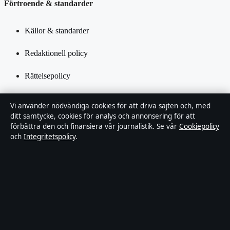
Förtroende & standarder
Källor & standarder
Redaktionell policy
Rättelsepolicy
Tillgänglighetsredogörelse
Vi använder nödvändiga cookies för att driva sajten och, med
ditt samtycke, cookies för analys och annonsering för att
Integritetspolicy
förbättra den och finansiera vår journalistik. Se vår
Cookiepolicy
och
Integritetspolicy
.
Kändisar & integritet
Om Utrikesposten i korthet
Utrikesposten är en oberoende svensk digital nyhetssajt med fokus
på film, tv, kultur och nöjesnyheter. Varje artikel har en namngiven
byline, granskas av en redaktör och faktagranskas innan publicering.
Innehållet är endast avsett för allmän information. Allmänna