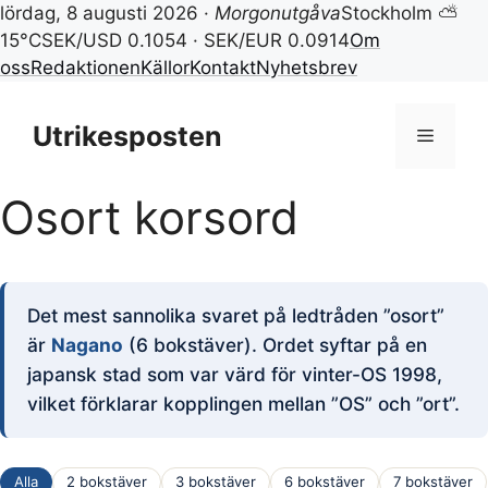
lördag, 8 augusti 2026 ·
Morgonutgåva
Stockholm ⛅
15°C
SEK/USD 0.1054 · SEK/EUR 0.0914
Om
oss
Redaktionen
Källor
Kontakt
Nyhetsbrev
Hoppa
till
Utrikesposten
Meny
innehåll
Osort korsord
Det mest sannolika svaret på ledtråden ”osort”
är
Nagano
(6 bokstäver). Ordet syftar på en
japansk stad som var värd för vinter-OS 1998,
vilket förklarar kopplingen mellan ”OS” och ”ort”.
Alla
2 bokstäver
3 bokstäver
6 bokstäver
7 bokstäver