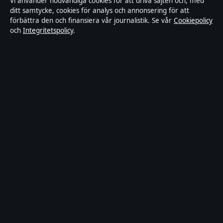
Vi använder nödvändiga cookies för att driva sajten och, med
ditt samtycke, cookies för analys och annonsering för att
Utrikesposten är en oberoende svensk digital
förbättra den och finansiera vår journalistik. Se vår
Cookiepolicy
och
Integritetspolicy
.
nyhetssajt med fokus på film, tv, kultur och
nöjesnyheter. Varje artikel har en namngiven byline,
granskas av en redaktör och faktagranskas innan
publicering.
Innehållet är endast avsett för allmän information.
Allmänna förfrågningar:
info@utrikesposten.se
.
Utgivare:
Lagunen Media OÜ ·
Ansvarig utgivare:
Marcus Blomqvist · Estonian Business Register
(Äriregister) 16842095
© 2026 Utrikesposten.se · Lagunen Media OÜ ·
WorldRSS
·
Så verifierar vi vår rapportering