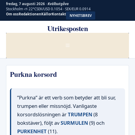
fredag, 7 augusti 2026 ·
Kvällsutgåva
Stockholm ⛅ 22°C
SEK/USD 0.1054 · SEK/EUR 0.0914
Om oss
Redaktionen
Källor
Kontakt
NYHETSBREV
Hoppa
Utrikesposten
till
innehåll
MENY
Purkna korsord
”Purkna” är ett verb som betyder att bli sur,
trumpen eller missnöjd. Vanligaste
korsordslösningen är
TRUMPEN
(8
bokstäver), följt av
SURMULEN
(9) och
PURKENHET
(11).