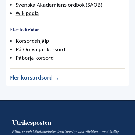
Svenska Akademiens ordbok (SAOB)
Wikipedia
Fler ledtrådar
Korsordshjälp
På Omvägar korsord
Påbörja korsord
Fler korsordsord →
Utrikesposten
Film, tv och kändisnyheter från Sverige och världen – med tydlig