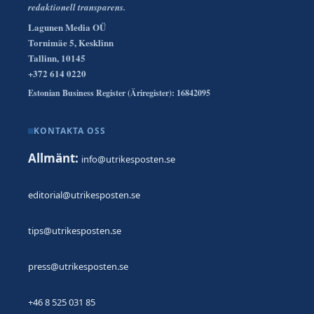
redaktionell transparens.
Lagunen Media OÜ
Tornimäe 5, Kesklinn
Tallinn, 10145
+372 614 0220
Estonian Business Register (Äriregister): 16842095
KONTAKTA OSS
Allmänt:
info@utrikesposten.se
editorial@utrikesposten.se
tips@utrikesposten.se
press@utrikesposten.se
+46 8 525 031 85