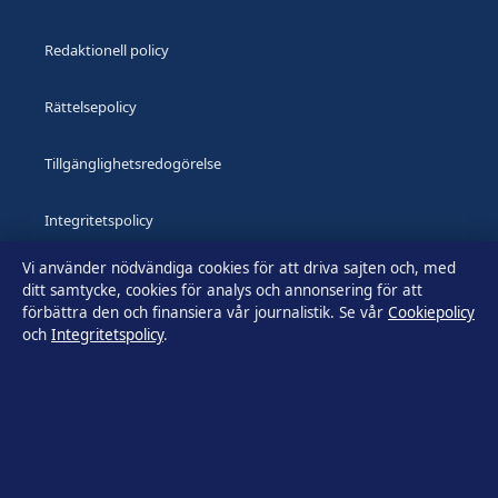
Redaktionell policy
Rättelsepolicy
Tillgänglighetsredogörelse
Integritetspolicy
Vi använder nödvändiga cookies för att driva sajten och, med
Kändisar & integritet
ditt samtycke, cookies för analys och annonsering för att
förbättra den och finansiera vår journalistik. Se vår
Cookiepolicy
och
Integritetspolicy
.
Om Utrikesposten i korthet
Utrikesposten är en oberoende svensk digital nyhetssajt med
fokus på film, tv, kultur och nöjesnyheter. Varje artikel har en
namngiven byline, granskas av en redaktör och
faktagranskas innan publicering.