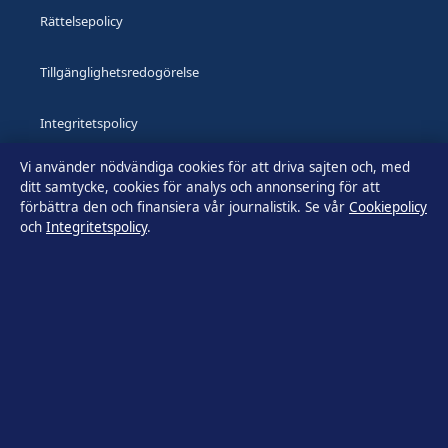
Rättelsepolicy
Tillgänglighetsredogörelse
Integritetspolicy
Vi använder nödvändiga cookies för att driva sajten och, med
Kändisar & integritet
ditt samtycke, cookies för analys och annonsering för att
förbättra den och finansiera vår journalistik. Se vår
Cookiepolicy
och
Integritetspolicy
.
Om Utrikesposten i korthet
Utrikesposten är en oberoende svensk digital nyhetssajt med
fokus på film, tv, kultur och nöjesnyheter. Varje artikel har en
namngiven byline, granskas av en redaktör och
faktagranskas innan publicering.
Innehållet är endast avsett för allmän information. Allmänna
förfrågningar:
info@utrikesposten.se
.