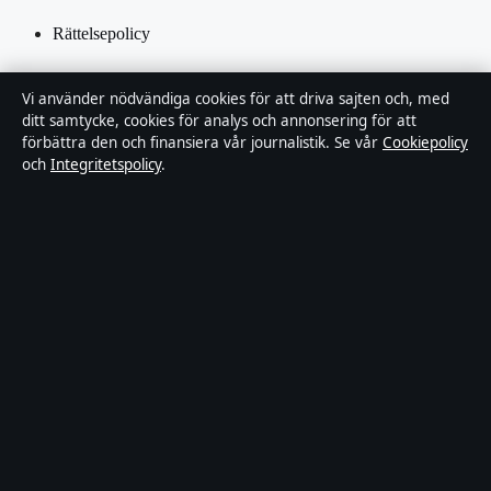
Rättelsepolicy
Tillgänglighetsredogörelse
Vi använder nödvändiga cookies för att driva sajten och, med
ditt samtycke, cookies för analys och annonsering för att
Integritetspolicy
förbättra den och finansiera vår journalistik. Se vår
Cookiepolicy
och
Integritetspolicy
.
Kändisar & integritet
Om Utrikesposten i korthet
Utrikesposten är en oberoende svensk digital nyhetssajt med fokus
på film, tv, kultur och nöjesnyheter. Varje artikel har en namngiven
byline, granskas av en redaktör och faktagranskas innan publicering.
Innehållet är endast avsett för allmän information. Allmänna
förfrågningar:
info@utrikesposten.se
.
Utgivare:
Lagunen Media OÜ ·
Ansvarig utgivare:
Marcus
Blomqvist · Estonian Business Register (Äriregister) 16842095