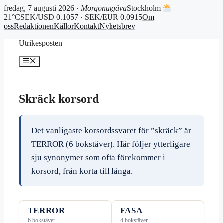
fredag, 7 augusti 2026 ·
Morgonutgåva
Stockholm
21°C
SEK/USD 0.1057 · SEK/EUR 0.0915
Om
oss
Redaktionen
Källor
Kontakt
Nyhetsbrev
Hoppa
Utrikesposten
till
innehåll
Meny
Skräck korsord
Det vanligaste korsordssvaret för ”skräck” är
TERROR (6 bokstäver). Här följer ytterligare
sju synonymer som ofta förekommer i
korsord, från korta till långa.
TERROR
FASA
6 bokstäver
4 bokstäver