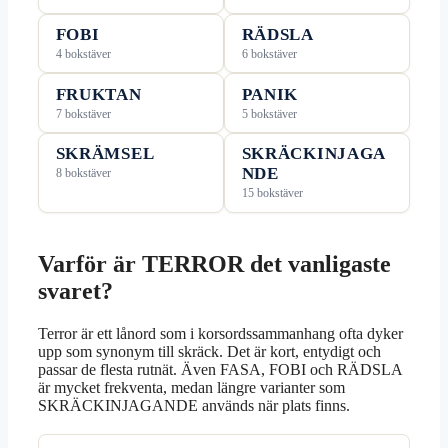
FOBI
RÄDSLA
4 bokstäver
6 bokstäver
FRUKTAN
PANIK
7 bokstäver
5 bokstäver
SKRÄMSEL
SKRÄCKINJAGA
NDE
8 bokstäver
15 bokstäver
Varför är TERROR det vanligaste
svaret?
Terror är ett lånord som i korsordssammanhang ofta dyker
upp som synonym till skräck. Det är kort, entydigt och
passar de flesta rutnät. Även FASA, FOBI och RÄDSLA
är mycket frekventa, medan längre varianter som
SKRÄCKINJAGANDE används när plats finns.