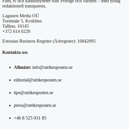
Film, tv och kändisnyheter från Sverige och världen – med tydlig
redaktionell transparens.
Lagunen Media OÜ
Tornimäe 5, Kesklinn
Tallinn, 10145
+372 614 0220
Estonian Business Register (Äriregister): 16842095
Kontakta oss
Allmänt:
info@utrikesposten.se
editorial@utrikesposten.se
tips@utrikesposten.se
press@utrikesposten.se
+46 8 525 031 85