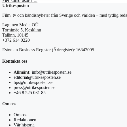
Fler korsordsord →
Utrikesposten
Film, tv och kändisnyheter från Sverige och världen – med tydlig reda
Lagunen Media OÜ
Tornimäe 5, Kesklinn
Tallinn, 10145
+372 614 0220
Estonian Business Register (Äriregister): 16842095
Kontakta oss
Allmänt:
info@utrikesposten.se
editorial@utrikesposten.se
tips@utrikesposten.se
press@utrikesposten.se
+46 8 525 031 85
Om oss
Om oss
Redaktionen
Vår historia