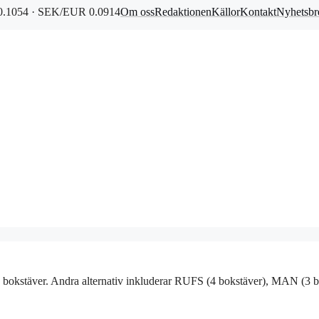
.1054 · SEK/EUR 0.0914
Om oss
Redaktionen
Källor
Kontakt
Nyhetsbr
 3 bokstäver. Andra alternativ inkluderar RUFS (4 bokstäver), MAN (3