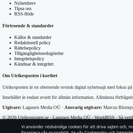
Nyhetsbrev
Tipsa oss
RSS-flöde
Förtroende & standarder
Källor & standarder
Redaktionell policy
Rättelsepolicy
Tillgänglighetsredogörelse
Integritetspolicy
Kändisar & integritet
Om Utrikesposten i korthet
Utrikesposten är en oberoende svensk digital nyhetssajt med fokus på f
Innehållet är endast avsett för allmän information. Allmänna förfrågni
Utgivare:
Lagunen Media OÜ ·
Ansvarig utgivare:
Marcus Blomqvis
© 2026 Utrikesposten.se · Lagunen Media OÜ ·
WorldRSS
·
Så verif
Vi använder nödvändiga cookies för att driva sajten och, m
↑
finansiera vår journalistik. Se vår
Cookiepolicy
och
Integrite