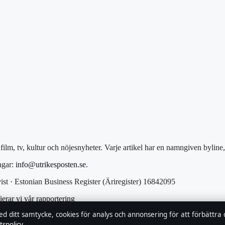
ilm, tv, kultur och nöjesnyheter. Varje artikel har en namngiven byline
ngar:
info@utrikesposten.se
.
t · Estonian Business Register (Äriregister) 16842095
ierar vi vår rapportering
ed ditt samtycke, cookies för analys och annonsering för att förbättra
tspolicy
.