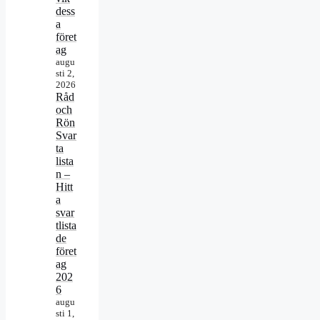
dess
a
föret
ag
augu
sti 2,
2026
Råd
och
Rön
Svar
ta
lista
n –
Hitt
a
svar
tlista
de
föret
ag
202
6
augu
sti 1,