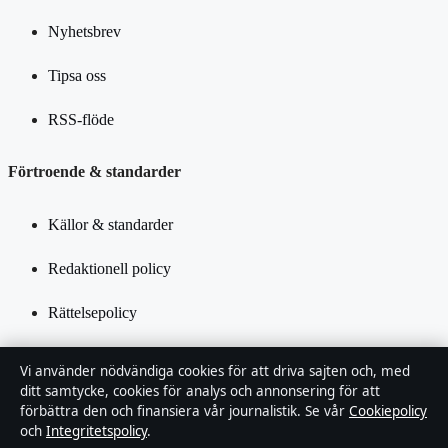
Nyhetsbrev
Tipsa oss
RSS-flöde
Förtroende & standarder
Källor & standarder
Redaktionell policy
Rättelsepolicy
Tillgänglighetsredogörelse
Vi använder nödvändiga cookies för att driva sajten och, med
ditt samtycke, cookies för analys och annonsering för att
Integritetspolicy
förbättra den och finansiera vår journalistik. Se vår
Cookiepolicy
och
Integritetspolicy
.
Kändisar & integritet