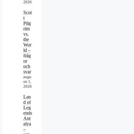
2026
Scot
t
Pilg
rim
vs.
the
Wor
ld –
fråg
or
och
svar
augu
sti 1,
2026
Lan
d of
Leg
ends
Ant
alya
–