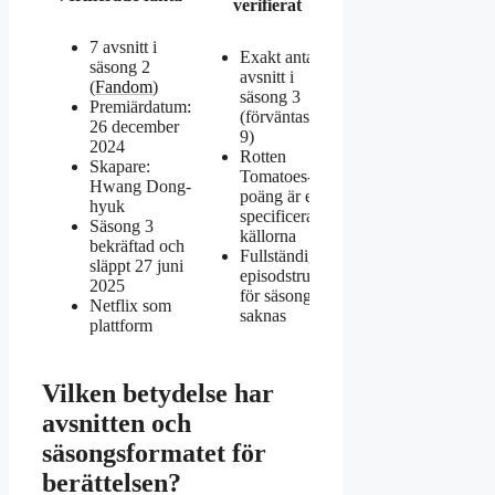
verifierat
7 avsnitt i
Exakt antal
säsong 2
avsnitt i
(
Fandom
)
säsong 3
Premiärdatum:
(förväntas 7–
26 december
9)
2024
Rotten
Skapare:
Tomatoes-
Hwang Dong-
poäng är ej
hyuk
specificerad i
Säsong 3
källorna
bekräftad och
Fullständig
släppt 27 juni
episodstruktur
2025
för säsong 3
Netflix som
saknas
plattform
Vilken betydelse har
avsnitten och
säsongsformatet för
berättelsen?