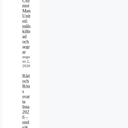
City
mot
Man
Unit
ed:
måls
killn
ad
och
segr
ar
augu
sti 2,
2026
Råd
och
Rön
s
svar
ta
lista
202
6 –
und
vik