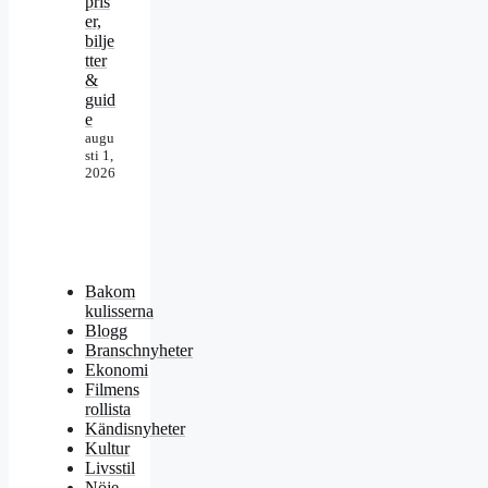
pris
er,
bilje
tter
&
guid
e
augu
sti 1,
2026
Bakom
kulisserna
Blogg
Branschnyheter
Ekonomi
Filmens
rollista
Kändisnyheter
Kultur
Livsstil
Nöje