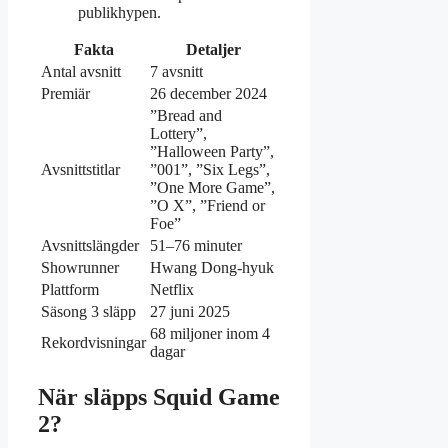
publikhypen.
Fakta
Detaljer
Antal avsnitt
7 avsnitt
Premiär
26 december 2024
”Bread and
Lottery”,
”Halloween Party”,
Avsnittstitlar
”001”, ”Six Legs”,
”One More Game”,
”O X”, ”Friend or
Foe”
Avsnittslängder
51–76 minuter
Showrunner
Hwang Dong-hyuk
Plattform
Netflix
Säsong 3 släpp
27 juni 2025
68 miljoner inom 4
Rekordvisningar
dagar
När släpps Squid Game
2?