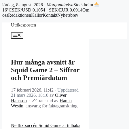
lördag, 8 augusti 2026 ·
Morgonutgåva
Stockholm
16°C
SEK/USD 0.1054 · SEK/EUR 0.0914
Om
oss
Redaktionen
Källor
Kontakt
Nyhetsbrev
Hoppa
Utrikesposten
till
innehåll
Meny
Hur många avsnitt är
Squid Game 2 – Siffror
och Premiärdatum
17 februari 2026, 11:42
· Uppdaterad
21 mars 2026, 18:10
av
Oliver
Hansson
·
✓
Granskad av
Hanna
Westin
, ansvarig för faktagranskning
Netflix-succén Squid Game är tillbaka