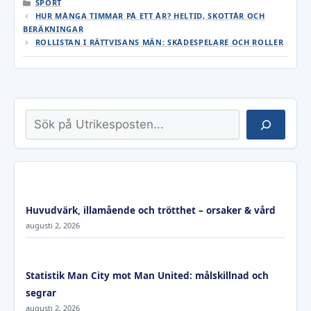
KATEGORIER
SPORT
HUR MÅNGA TIMMAR PÅ ETT ÅR? HELTID, SKOTTÅR OCH
BERÄKNINGAR
ROLLISTAN I RÄTTVISANS MÄN: SKÅDESPELARE OCH ROLLER
Sök
Huvudvärk, illamående och trötthet – orsaker & vård
augusti 2, 2026
Statistik Man City mot Man United: målskillnad och
segrar
augusti 2, 2026