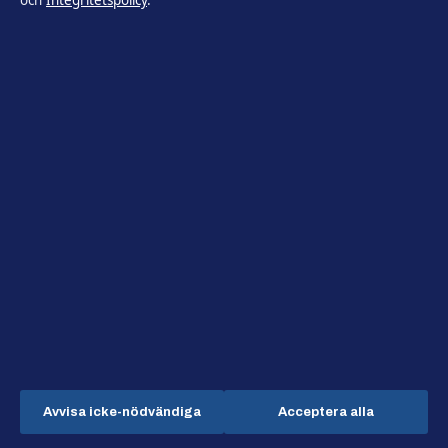
och
Integritetspolicy
.
KONTAKTA OSS
Allmänt:
info@utrikesposten.se
editorial@utrikesposten.se
tips@utrikesposten.se
press@utrikesposten.se
+46 8 525 031 85
OM OSS
Om oss
Avvisa icke-nödvändiga
Acceptera alla
Redaktionen