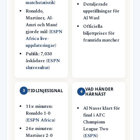
matchstatistik
)
Detaljerade
Ronaldo,
uppställningar för
Martínez, Al-
Al Wasl
Amri och Mané
Officiella
gjorde mål (
ESPN
biljettpriser för
Africa live-
framtida matcher
uppdateringar
)
Publik: 7,030
åskådare (
ESPN
slutresultat
)
VAD HÄNDER
3
TIDLINJESIGNAL
4
HÄRNÄST
11:e minuten:
Al Nassr klart för
Ronaldo 1-0
final i AFC
(
ESPN Africa
)
Champions
24:e minuten:
League Two
Martínez 2-0
(
ESPN
)