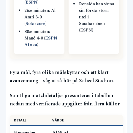
(
ESPN
)
Ronaldo kan vinna
26:e minuten: Al-
sin första stora
Amri 3-0
titel i
(
Sofascore
)
Saudiarabien
(ESPN)
80:e minuten:
Mané 4-0 (
ESPN
Africa
)
Fyra mål, fyra olika målskyttar och ett klart
avancemang – såg ut så här på Zabeel Stadion.
Samtliga matchdetaljer presenteras i tabellen
nedan med verifierade uppgifter från flera källor.
DETALJ
VÄRDE
Hemmalag
Al Wasl