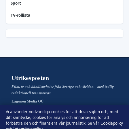
Sport
TV-rollista
Utrikesposten
Film, tv och kändisnyheter från Sverige och världen – med tydlig
redaktionell transparens.
Lagunen Media OÜ
Tornimäe 5, Kesklinn
Vi använder nödvändiga cookies för att driva sajten och, med
Tallinn, 10145
ditt samtycke, cookies för analys och annonsering för att
+372 614 0220
förbättra den och finansiera vår journalistik. Se vår
Cookiepolicy
Estonian Business Register (Äriregister): 16842095