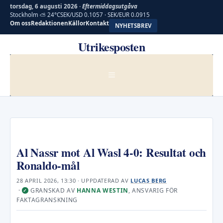
torsdag, 6 augusti 2026 ·
Eftermiddagsutgåva
Stockholm ⛅ 24°C
SEK/USD 0.1057 · SEK/EUR 0.0915
Om oss
Redaktionen
Källor
Kontakt
NYHETSBREV
Hoppa
Utrikesposten
till
innehåll
MENY
Al Nassr mot Al Wasl 4-0: Resultat och
Ronaldo-mål
28 APRIL 2026, 13:30
· UPPDATERAD
AV
LUCAS BERG
·
GRANSKAD AV
HANNA WESTIN
, ANSVARIG FÖR
✓
FAKTAGRANSKNING