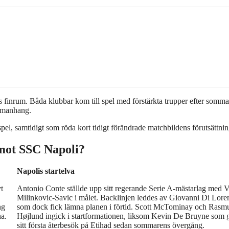
 finrum. Båda klubbar kom till spel med förstärkta trupper efter somm
ammanhang.
el, samtidigt som röda kort tidigt förändrade matchbildens förutsättnin
 mot SSC Napoli?
Napolis startelva
t
Antonio Conte ställde upp sitt regerande Serie A-mästarlag med V
Milinkovic-Savic i målet. Backlinjen leddes av Giovanni Di Lore
ng
som dock fick lämna planen i förtid. Scott McTominay och Rasm
a.
Højlund ingick i startformationen, liksom Kevin De Bruyne som 
sitt första återbesök på Etihad sedan sommarens övergång.