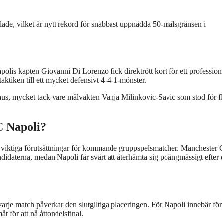
de, vilket är nytt rekord för snabbast uppnådda 50-målsgränsen i
olis kapten Giovanni Di Lorenzo fick direktrött kort för ett professione
ktiken till ett mycket defensivt 4-4-1-mönster.
aus, mycket tack vare målvakten Vanja Milinkovic-Savic som stod för f
C Napoli?
 viktiga förutsättningar för kommande gruppspelsmatcher. Manchester 
andidaterna, medan Napoli får svårt att återhämta sig poängmässigt efter
arje match påverkar den slutgiltiga placeringen. För Napoli innebär för
åt för att nå åttondelsfinal.