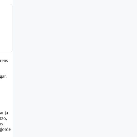
arens
gar.
anja
nzo,
us
gjorde