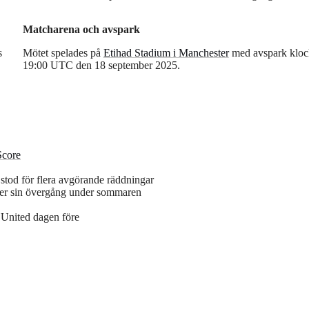
Matcharena och avspark
s
Mötet spelades på
Etihad Stadium i Manchester
med avspark klo
19:00 UTC den 18 september 2025.
Score
stod för flera avgörande räddningar
fter sin övergång under sommaren
 United dagen före