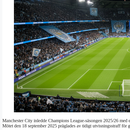
Manchester City inledde Champions League-säsongen 2025/26 med en
Mötet den 18 september 2025 präglades av tidigt utvisningsstraff för g