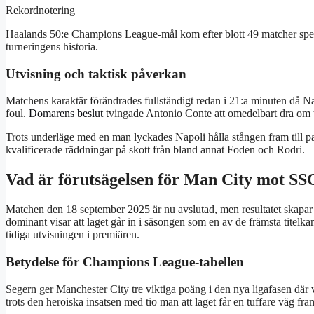
Rekordnotering
Haalands 50:e Champions League-mål kom efter blott 49 matcher spela
turneringens historia.
Utvisning och taktisk påverkan
Matchens karaktär förändrades fullständigt redan i 21:a minuten då Nap
foul.
Domarens beslut
tvingade Antonio Conte att omedelbart dra om ta
Trots underläge med en man lyckades Napoli hålla stången fram till p
kvalificerade räddningar på skott från bland annat Foden och Rodri.
Vad är förutsägelsen för Man City mot SS
Matchen den 18 september 2025 är nu avslutad, men resultatet skapar
dominant visar att laget går in i säsongen som en av de främsta titelk
tidiga utvisningen i premiären.
Betydelse för Champions League-tabellen
Segern ger Manchester City tre viktiga poäng i den nya ligafasen där v
trots den heroiska insatsen med tio man att laget får en tuffare väg fram