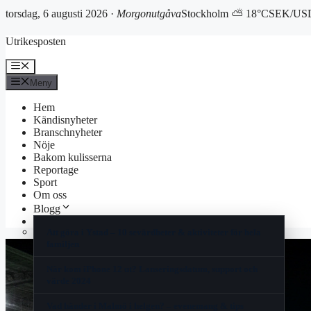
torsdag, 6 augusti 2026 ·
Morgonutgåva
Stockholm ⛅ 18°C
SEK/USD
Hoppa
Utrikesposten
till
innehåll
Meny
Meny
Hem
Kändisnyheter
Branschnyheter
Nöje
Bakom kulisserna
Reportage
Sport
Om oss
Blogg
Korsord
Att göra i Ystad – 10 sevärdheter & aktiviteter för hela
familjen
När kom iPhone 12 ut? Lanseringsdatum, support och
värde 2024
Vad händer i Malmö i helgen? – evenemang & tips