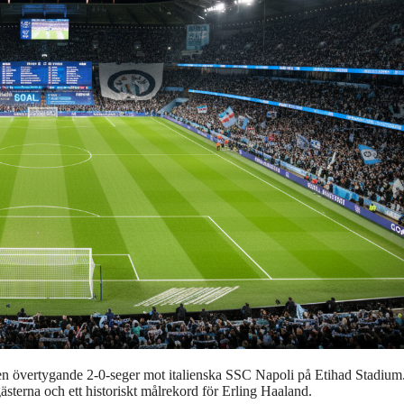
 övertygande 2-0-seger mot italienska SSC Napoli på Etihad Stadium
ästerna och ett historiskt målrekord för Erling Haaland.