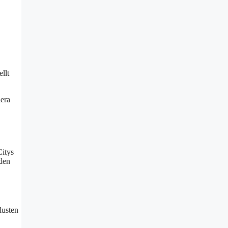
llt
lera
Citys
 den
lusten