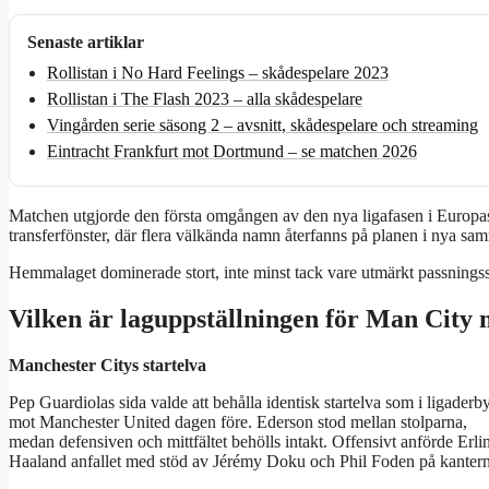
Senaste artiklar
Rollistan i No Hard Feelings – skådespelare 2023
Rollistan i The Flash 2023 – alla skådespelare
Vingården serie säsong 2 – avsnitt, skådespelare och streaming
Eintracht Frankfurt mot Dortmund – se matchen 2026
Matchen utgjorde den första omgången av den nya ligafasen i Europas
transferfönster, där flera välkända namn återfanns på planen i nya s
Hemmalaget dominerade stort, inte minst tack vare utmärkt passningssp
Vilken är laguppställningen för Man City
Manchester Citys startelva
Pep Guardiolas sida valde att behålla identisk startelva som i ligaderby
mot Manchester United dagen före. Ederson stod mellan stolparna,
medan defensiven och mittfältet behölls intakt. Offensivt anförde Erli
Haaland anfallet med stöd av Jérémy Doku och Phil Foden på kantern