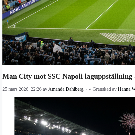
Man City mot SSC Napoli laguppställning –
25 mars 2026, 22:26
av
Amanda Dahlberg
·
✓
Granskad av
Hanna W