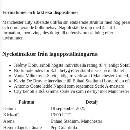
Formationer och taktiska dispositioner
Manchester City arbetade utifrån sin etablerade struktur med hög pres
och dominerande bollinnehav. Napoli ställde upp med 4-1-4-1-
formation, men tvingades tidigt till defensiv omställning efter
utvisningen.
Nyckelinsikter från laguppställningarna
Jérémy Doku erhöll högsta individuella rating (8.4) enligt
Sofa
Rodri noterades för 8.3 i betyg efter stabil insats på mittfältet
Vanja Milinkovic-Savic, tidigare verksam i Manchester United, 
Kevin De Bruyne återvände till Etihad Stadium i bortatröjan e
Antonio Conte ledde Napoli som regerande Serie A-mästare
City behöll alltså samma startelva som i derbyt mot Manchester
Faktum
Detalj
Datum
18 september 2025
Kick-off
19:00 UTC
Arena
Etihad Stadium, Manchester
Hemmalagets tränare
Pep Guardiola