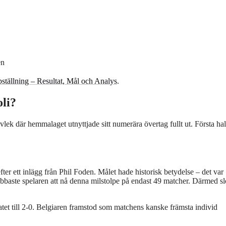
en
ällning – Resultat, Mål och Analys
.
oli?
lek där hemmalaget utnyttjade sitt numerära övertag fullt ut. Första ha
ter ett inlägg från Phil Foden. Målet hade historisk betydelse – det var
bbaste spelaren att nå denna milstolpe på endast 49 matcher. Därmed s
atet till 2-0. Belgiaren framstod som matchens kanske främsta individ