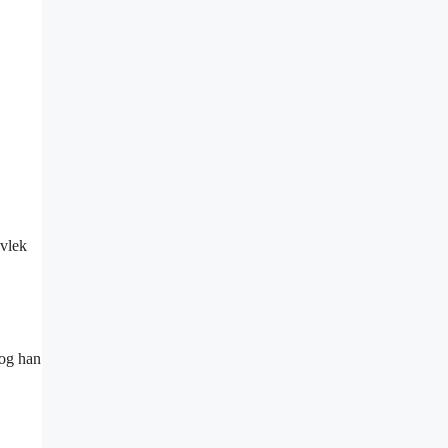
lvlek
log han