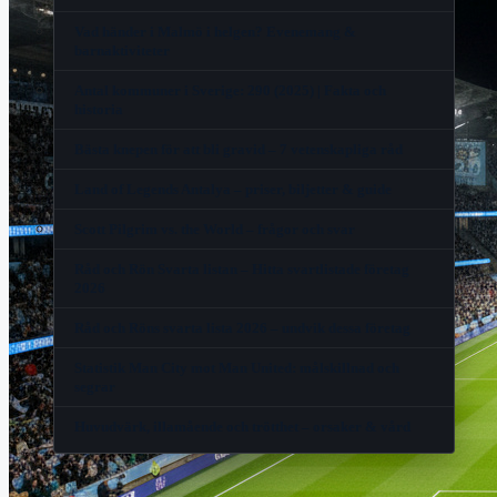
Vad händer i Malmö i helgen? Evenemang &
barnaktiviteter
Antal kommuner i Sverige: 290 (2025) | Fakta och
historia
Bästa knepen för att bli gravid – 7 vetenskapliga råd
Land of Legends Antalya – priser, biljetter & guide
Scott Pilgrim vs. the World – frågor och svar
Råd och Rön Svarta listan – Hitta svartlistade företag
2026
Råd och Röns svarta lista 2026 – undvik dessa företag
Statistik Man City mot Man United: målskillnad och
segrar
Huvudvärk, illamående och trötthet – orsaker & vård