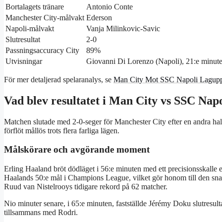
Bortalagets tränare
Antonio Conte
Manchester City-målvakt
Ederson
Napoli-målvakt
Vanja Milinkovic-Savic
Slutresultat
2-0
Passningsaccuracy City
89%
Utvisningar
Giovanni Di Lorenzo (Napoli), 21:e minut
För mer detaljerad spelaranalys, se
Man City Mot SSC Napoli Laguppst
Vad blev resultatet i Man City vs SSC Nap
Matchen slutade med 2-0-seger för Manchester City efter en andra halv
förflöt mållös trots flera farliga lägen.
Målskörare och avgörande moment
Erling Haaland bröt dödläget i 56:e minuten med ett precisionsskalle ef
Haalands 50:e mål i Champions League, vilket gör honom till den sna
Ruud van Nistelrooys tidigare rekord på 62 matcher.
Nio minuter senare, i 65:e minuten, fastställde Jérémy Doku slutresult
tillsammans med Rodri.