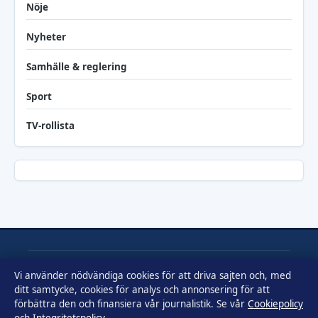
Nöje
Nyheter
Samhälle & reglering
Sport
TV-rollista
Utrikesposten
Vi använder nödvändiga cookies för att driva sajten och, med
ditt samtycke, cookies för analys och annonsering för att
Film, tv och kändisnyheter från Sverige och världen – med tydlig
förbättra den och finansiera vår journalistik. Se vår
Cookiepolicy
redaktionell transparens.