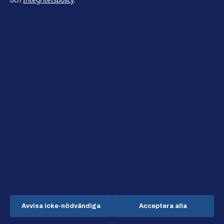
och
Integritetspolicy
.
Lagunen Media OÜ
Tornimäe 5, Kesklinn
Tallinn, 10145
+372 614 0220
Estonian Business Register (Äriregister): 16842095
KONTAKTA OSS
Allmänt:
info@utrikesposten.se
editorial@utrikesposten.se
tips@utrikesposten.se
press@utrikesposten.se
Avvisa icke-nödvändiga
Acceptera alla
+46 8 525 031 85