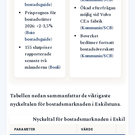
(
Kommunio/SCB
)
bostadsguide
)
Ökad efterfrågan
Prisprognos för
möjlig vid Volvo
bostadsrätter
CE:s fabrik
2026: +2–3,5%
(
Kommunio/SCB
)
(
Boio
Boverket
bostadsguide
)
bedömer fortsatt
155 slutpriser
bostadsöverskott
rapporterade
(
Kommunio/SCB
)
senaste två
månaderna (
Booli
)
Tabellen nedan sammanfattar de viktigaste
nyckeltalen för bostadsmarknaden i Eskilstuna.
Nyckeltal för bostadsmarknaden i Eskilstu
PARAMETER
VÄRDE