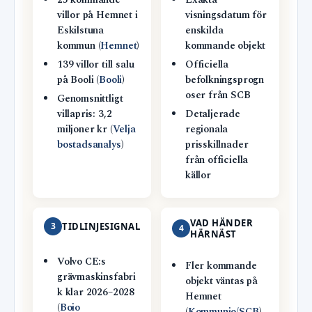
25 kommande
Exakta
villor på Hemnet i
visningsdatum för
Eskilstuna
enskilda
kommun (
Hemnet
)
kommande objekt
139 villor till salu
Officiella
på Booli (
Booli
)
befolkningsprogn
oser från SCB
Genomsnittligt
villapris: 3,2
Detaljerade
miljoner kr (
Velja
regionala
bostadsanalys
)
prisskillnader
från officiella
källor
VAD HÄNDER
3
TIDLINJESIGNAL
4
HÄRNÄST
Volvo CE:s
Fler kommande
grävmaskinsfabri
objekt väntas på
k klar 2026–2028
Hemnet
(
Boio