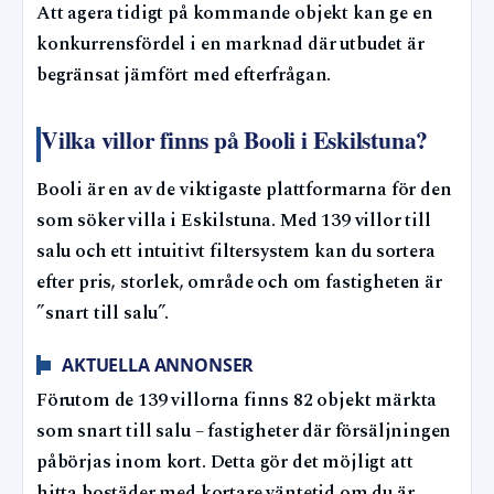
Att agera tidigt på kommande objekt kan ge en
konkurrensfördel i en marknad där utbudet är
begränsat jämfört med efterfrågan.
Vilka villor finns på Booli i Eskilstuna?
Booli är en av de viktigaste plattformarna för den
som söker villa i Eskilstuna. Med 139 villor till
salu och ett intuitivt filtersystem kan du sortera
efter pris, storlek, område och om fastigheten är
”snart till salu”.
AKTUELLA ANNONSER
Förutom de 139 villorna finns 82 objekt märkta
som snart till salu – fastigheter där försäljningen
påbörjas inom kort. Detta gör det möjligt att
hitta bostäder med kortare väntetid om du är