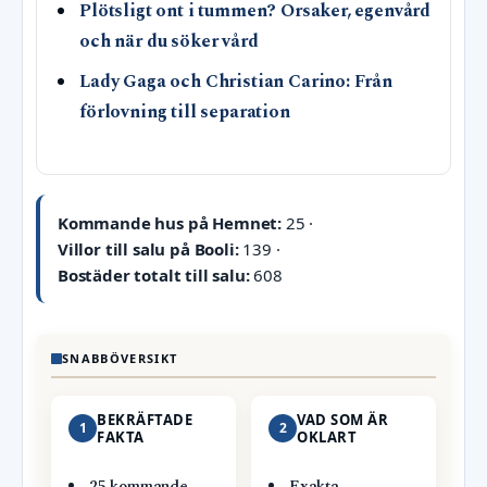
Plötsligt ont i tummen? Orsaker, egenvård
och när du söker vård
Lady Gaga och Christian Carino: Från
förlovning till separation
Kommande hus på Hemnet:
25 ·
Villor till salu på Booli:
139 ·
Bostäder totalt till salu:
608
SNABBÖVERSIKT
BEKRÄFTADE
VAD SOM ÄR
1
2
FAKTA
OKLART