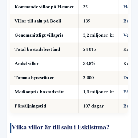
Kommande villor på Hemnet
25
Hemne
Villor till salu på Booli
139
Booli
Genomsnittligt villapris
3,2 miljoner kr
Velja
Total bostadsbestånd
54 015
Kommu
Andel villor
33,8%
Kommu
Tomma hyresrätter
2 000
Dagens
Medianpris bostadsrätt
1,3 miljoner kr
Första
Försäljningstid
107 dagar
Boio
Vilka villor är till salu i Eskilstuna?