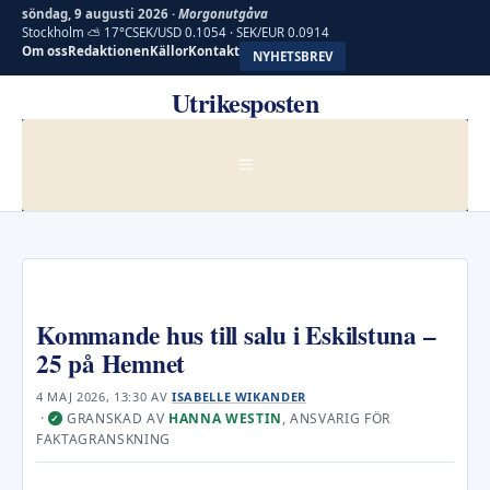
söndag, 9 augusti 2026 ·
Morgonutgåva
Stockholm ⛅ 17°C
SEK/USD 0.1054 · SEK/EUR 0.0914
Om oss
Redaktionen
Källor
Kontakt
NYHETSBREV
Hoppa
Utrikesposten
till
innehåll
MENY
Kommande hus till salu i Eskilstuna –
25 på Hemnet
4 MAJ 2026, 13:30
AV
ISABELLE WIKANDER
·
GRANSKAD AV
HANNA WESTIN
, ANSVARIG FÖR
✓
FAKTAGRANSKNING