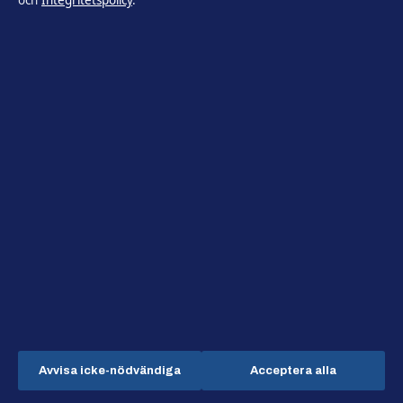
och
Integritetspolicy
.
Utrikesposten
Film, tv och kändisnyheter från Sverige och världen – med tydlig
redaktionell transparens.
Lagunen Media OÜ
Tornimäe 5, Kesklinn
Tallinn, 10145
+372 614 0220
Estonian Business Register (Äriregister): 16842095
KONTAKTA OSS
Allmänt:
info@utrikesposten.se
Avvisa icke-nödvändiga
Acceptera alla