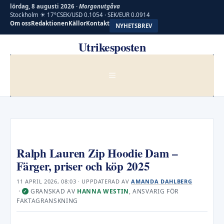
lördag, 8 augusti 2026 ·
Morgonutgåva
Stockholm ☀ 17°C
SEK/USD 0.1054 · SEK/EUR 0.0914
Om oss
Redaktionen
Källor
Kontakt
NYHETSBREV
Hoppa
Utrikesposten
till
innehåll
MENY
Ralph Lauren Zip Hoodie Dam –
Färger, priser och köp 2025
11 APRIL 2026, 08:03
· UPPDATERAD
AV
AMANDA DAHLBERG
·
GRANSKAD AV
HANNA WESTIN
, ANSVARIG FÖR
✓
FAKTAGRANSKNING