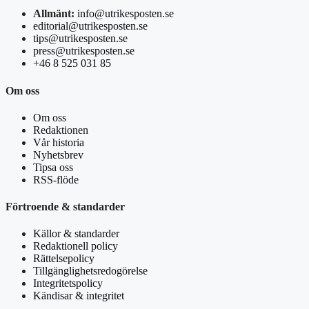
Allmänt:
info@utrikesposten.se
editorial@utrikesposten.se
tips@utrikesposten.se
press@utrikesposten.se
+46 8 525 031 85
Om oss
Om oss
Redaktionen
Vår historia
Nyhetsbrev
Tipsa oss
RSS-flöde
Förtroende & standarder
Källor & standarder
Redaktionell policy
Rättelsepolicy
Tillgänglighetsredogörelse
Integritetspolicy
Kändisar & integritet