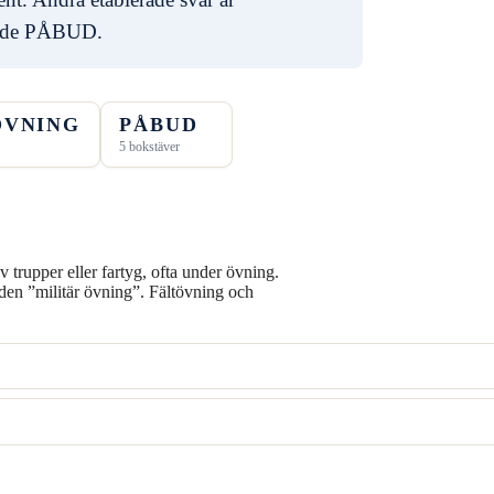
ade PÅBUD.
ÖVNING
PÅBUD
5 bokstäver
v trupper eller fartyg, ofta under övning.
åden ”militär övning”. Fältövning och