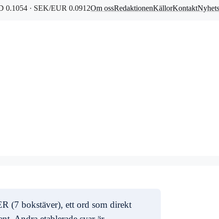
 0.1054 · SEK/EUR 0.0912
Om oss
Redaktionen
Källor
Kontakt
Nyhet
 (7 bokstäver), ett ord som direkt
ent. Andra etablerade svar är