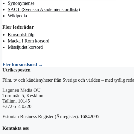
Synonymer.se
SAOL (Svenska Akademiens ordlista)
Wikipedia
Fler ledtrådar
Korsordshjälp
Macka I Rom korsord
Missljudet korsord
Fler korsordsord →
Utrikesposten
Film, tv och kändisnyheter från Sverige och världen – med tydlig reda
Lagunen Media OÜ
Tornimäe 5, Kesklinn
Tallinn, 10145
+372 614 0220
Estonian Business Register (Äriregister): 16842095
Kontakta oss