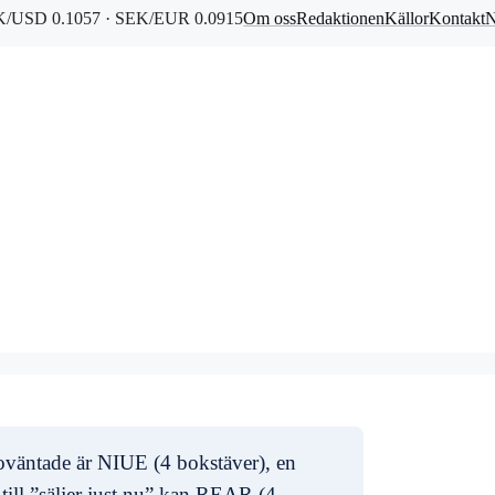
/USD 0.1057 · SEK/EUR 0.0915
Om oss
Redaktionen
Källor
Kontakt
N
t oväntade är NIUE (4 bokstäver), en
till ”säljer just nu” kan REAR (4