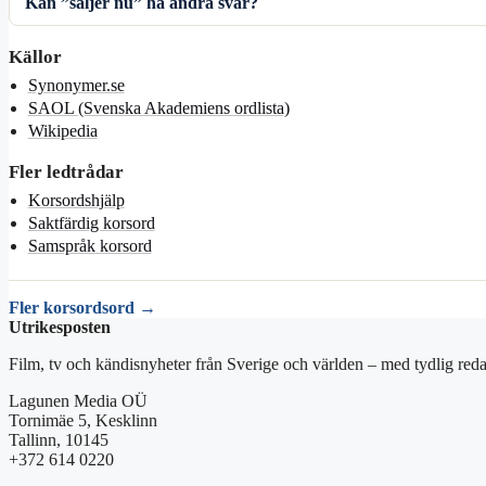
Kan ”säljer nu” ha andra svar?
Källor
Synonymer.se
SAOL (Svenska Akademiens ordlista)
Wikipedia
Fler ledtrådar
Korsordshjälp
Saktfärdig korsord
Samspråk korsord
Fler korsordsord →
Utrikesposten
Film, tv och kändisnyheter från Sverige och världen – med tydlig reda
Lagunen Media OÜ
Tornimäe 5, Kesklinn
Tallinn, 10145
+372 614 0220