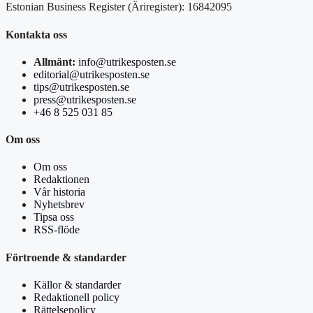
Estonian Business Register (Äriregister): 16842095
Kontakta oss
Allmänt:
info@utrikesposten.se
editorial@utrikesposten.se
tips@utrikesposten.se
press@utrikesposten.se
+46 8 525 031 85
Om oss
Om oss
Redaktionen
Vår historia
Nyhetsbrev
Tipsa oss
RSS-flöde
Förtroende & standarder
Källor & standarder
Redaktionell policy
Rättelsepolicy