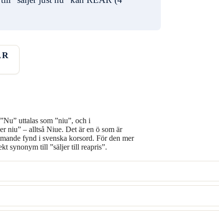
AR
”Nu” uttalas som ”niu”, och i
r niu” – alltså Niue. Det är en ö som är
kommande fynd i svenska korsord. För den mer
synonym till ”säljer till reapris”.