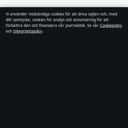
Tillgänglighetsredogörelse
Vi använder nödvändiga cookies för att driva sajten och, med
ditt samtycke, cookies för analys och annonsering för att
Integritetspolicy
förbättra den och finansiera vår journalistik. Se vår
Cookiepolicy
och
Integritetspolicy
.
Kändisar & integritet
Om Utrikesposten i korthet
Utrikesposten är en oberoende svensk digital nyhetssajt med fokus
på film, tv, kultur och nöjesnyheter. Varje artikel har en namngiven
byline, granskas av en redaktör och faktagranskas innan publicering.
Innehållet är endast avsett för allmän information. Allmänna
förfrågningar:
info@utrikesposten.se
.
Utgivare:
Lagunen Media OÜ ·
Ansvarig utgivare:
Marcus
Blomqvist · Estonian Business Register (Äriregister) 16842095
© 2026 Utrikesposten.se · Lagunen Media OÜ ·
WorldRSS
·