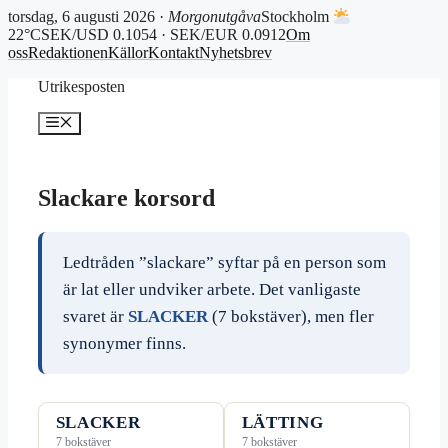
torsdag, 6 augusti 2026 ·
Morgonutgåva
Stockholm
22°C
SEK/USD 0.1054 · SEK/EUR 0.0912
Om
oss
Redaktionen
Källor
Kontakt
Nyhetsbrev
Hoppa
Utrikesposten
till
innehåll
Meny
Slackare korsord
Ledtråden ”slackare” syftar på en person som
är lat eller undviker arbete. Det vanligaste
svaret är
SLACKER
(7 bokstäver), men fler
synonymer finns.
SLACKER
LÄTTING
7 bokstäver
7 bokstäver