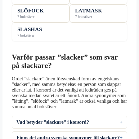
SLÖFOCK
LATMASK
7 bokstäver
7 bokstäver
SLASHAS
7 bokstäver
Varför passar ”slacker” som svar
på slackare?
Ordet ”slackare” är en försvenskad form av engelskans
”slacker”, med samma betydelse: en person som slappar
eller är lat. I korsord är det vanligt att ledtråden ges på
svenska medan svaret är ett lånord. Andra synonymer som
”lätting”, ”slöfock” och ”latmask” är också vanliga och har
samma antal bokstäver.
Vad betyder ”slackare” i korsord?
Finns det andra svenska synonymer till slackare?