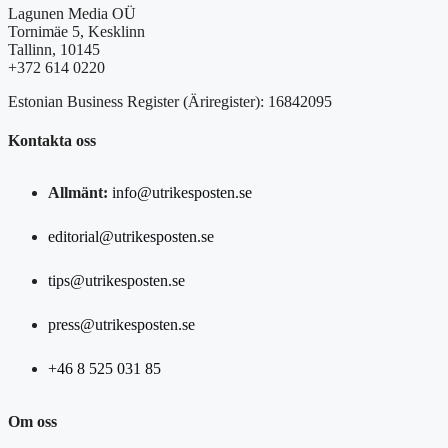
Lagunen Media OÜ
Tornimäe 5, Kesklinn
Tallinn, 10145
+372 614 0220
Estonian Business Register (Äriregister): 16842095
Kontakta oss
Allmänt:
info@utrikesposten.se
editorial@utrikesposten.se
tips@utrikesposten.se
press@utrikesposten.se
+46 8 525 031 85
Om oss