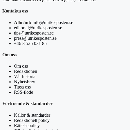
Kontakta oss
Allmänt:
info@utrikesposten.se
editorial@utrikesposten.se
tips@utrikesposten.se
press@utrikesposten.se
+46 8 525 031 85
Om oss
Om oss
Redaktionen
Vår historia
Nyhetsbrev
Tipsa oss
RSS-flöde
Förtroende & standarder
Källor & standarder
Redaktionell policy
Rättelsepolicy