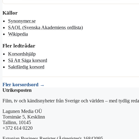
Källor
Synonymer.se
SAOL (Svenska Akademiens ordlista)
Wikipedia
Fler ledtrådar
Korsordshjälp
Så Att Säga korsord
Saktfärdig korsord
Fler korsordsord →
Utrikesposten
Film, tv och kändisnyheter från Sverige och världen – med tydlig reda
Lagunen Media OÜ
Tornimäe 5, Kesklinn
Tallinn, 10145
+372 614 0220
Estonian Business Register (Äriregister): 16842095