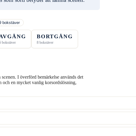
9 bokstäver
AVGÅNG
BORTGÅNG
6 bokstäver
8 bokstäver
ån scenen. I överförd bemärkelse används det
en och en mycket vanlig korsordslösning,