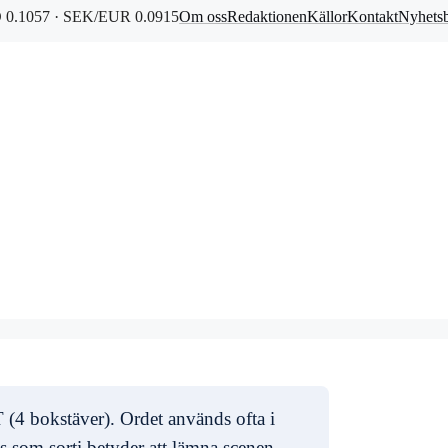
0.1057 · SEK/EUR 0.0915
Om oss
Redaktionen
Källor
Kontakt
Nyhets
T (4 bokstäver). Ordet används ofta i
s som sorti betyder att lämna scenen.