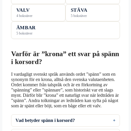
VALV
STÄVA
4 bokstäver
5 bokstäver
ÄMBAR
5 bokstäver
Varför är ”krona” ett svar på spänn
i korsord?
I vardagligt svenskt språk används ordet ”spänn” som en
synonym för en krona, alltså den svenska valutaenheten.
Ordet kommer från talspråk och är en förkortning av
”spänning” eller ”spännare”, som historiskt var ett slags
mynt. Därför blir ”krona” ett naturligt svar när ledtråden är
”spänn”. Andra tolkningar av ledtråden kan syfta på något
som är spänt eller böjt, som en båge eller ett valv.
Vad betyder spänn i korsord?