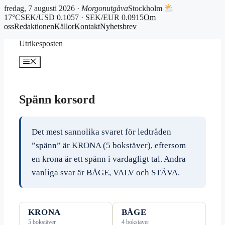
fredag, 7 augusti 2026 ·
Morgonutgåva
Stockholm
17°C
SEK/USD 0.1057 · SEK/EUR 0.0915
Om
oss
Redaktionen
Källor
Kontakt
Nyhetsbrev
Hoppa
Utrikesposten
till
innehåll
Meny
Spänn korsord
Det mest sannolika svaret för ledtråden
”spänn” är KRONA (5 bokstäver), eftersom
en krona är ett spänn i vardagligt tal. Andra
vanliga svar är BÅGE, VALV och STÄVA.
KRONA
BÅGE
5 bokstäver
4 bokstäver