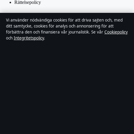
Rättelsepolicy
Tillgänglighetsredogörelse
Vi använder nödvändiga cookies för att driva sajten och, med
ditt samtycke, cookies för analys och annonsering för att
Integritetspolicy
förbättra den och finansiera vår journalistik. Se vår
Cookiepolicy
och
Integritetspolicy
.
Kändisar & integritet
Om Utrikesposten i korthet
Utrikesposten är en oberoende svensk digital nyhetssajt med fokus
på film, tv, kultur och nöjesnyheter. Varje artikel har en namngiven
byline, granskas av en redaktör och faktagranskas innan publicering.
Innehållet är endast avsett för allmän information. Allmänna
förfrågningar:
info@utrikesposten.se
.
Utgivare:
Lagunen Media OÜ ·
Ansvarig utgivare:
Marcus
Blomqvist · Estonian Business Register (Äriregister) 16842095
© 2026 Utrikesposten.se · Lagunen Media OÜ ·
WorldRSS
·