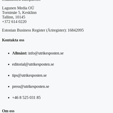
Lagunen Media OÜ
Tornimäe 5, Kesklinn
Tallinn, 10145
+372 614 0220
Estonian Business Register (Äriregister): 16842095
Kontakta oss
Allmänt:
info@utrikesposten.se
editorial@utrikesposten.se
tips@utrikesposten.se
press@utrikesposten.se
+46 8 525 031 85
Om oss