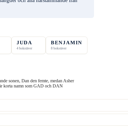
ängder och alla härstammande från
JUDA
BENJAMIN
4 bokstäver
8 bokstäver
sjunde sonen, Dan den femte, medan Asher
ord är korta namn som GAD och DAN