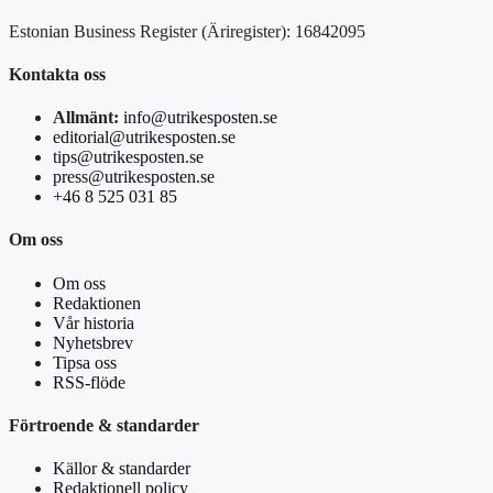
Estonian Business Register (Äriregister): 16842095
Kontakta oss
Allmänt:
info@utrikesposten.se
editorial@utrikesposten.se
tips@utrikesposten.se
press@utrikesposten.se
+46 8 525 031 85
Om oss
Om oss
Redaktionen
Vår historia
Nyhetsbrev
Tipsa oss
RSS-flöde
Förtroende & standarder
Källor & standarder
Redaktionell policy