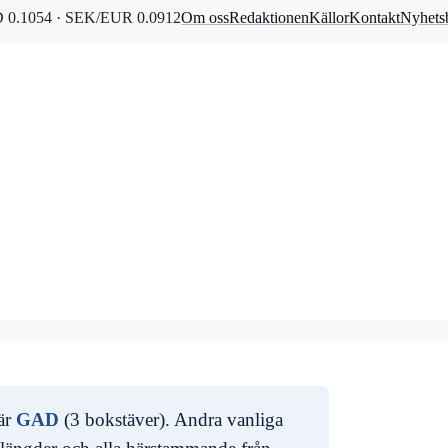
0.1054 · SEK/EUR 0.0912
Om oss
Redaktionen
Källor
Kontakt
Nyhets
 är
GAD
(3 bokstäver). Andra vanliga