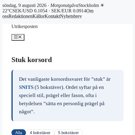
söndag, 9 augusti 2026 ·
Morgonutgåva
Stockholm ☀
22°C
SEK/USD 0.1054 · SEK/EUR 0.0914
Om
oss
Redaktionen
Källor
Kontakt
Nyhetsbrev
Hoppa
Utrikesposten
till
innehåll
Meny
Stuk korsord
Det vanligaste korsordssvaret för ”stuk” är
SNITS
(5 bokstäver). Ordet syftar på en
speciell stil, prägel eller fason, ofta i
betydelsen ”sätta en personlig prägel på
något”.
Alla
4 bokstäver
5 bokstäver