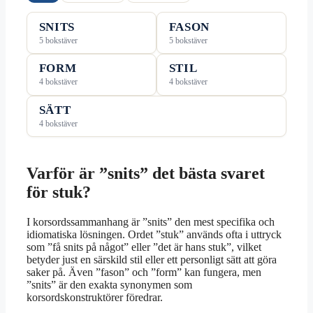
SNITS
FASON
5 bokstäver
5 bokstäver
FORM
STIL
4 bokstäver
4 bokstäver
SÄTT
4 bokstäver
Varför är ”snits” det bästa svaret
för stuk?
I korsordssammanhang är ”snits” den mest specifika och
idiomatiska lösningen. Ordet ”stuk” används ofta i uttryck
som ”få snits på något” eller ”det är hans stuk”, vilket
betyder just en särskild stil eller ett personligt sätt att göra
saker på. Även ”fason” och ”form” kan fungera, men
”snits” är den exakta synonymen som
korsordskonstruktörer föredrar.