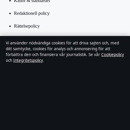
Källor & standarder
Redaktionell policy
Rättelsepolicy
Tillgänglighetsredogörelse
Vi använder nödvändiga cookies för att driva sajten och, med
ditt samtycke, cookies för analys och annonsering för att
Integritetspolicy
förbättra den och finansiera vår journalistik. Se vår
Cookiepolicy
och
Integritetspolicy
.
Kändisar & integritet
Om Utrikesposten i korthet
Utrikesposten är en oberoende svensk digital nyhetssajt med fokus
på film, tv, kultur och nöjesnyheter. Varje artikel har en namngiven
byline, granskas av en redaktör och faktagranskas innan publicering.
Innehållet är endast avsett för allmän information. Allmänna
förfrågningar:
info@utrikesposten.se
.