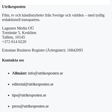
Utrikesposten
Film, tv och kändisnyheter från Sverige och världen – med tydlig
redaktionell transparens.
Lagunen Media OÜ
Tornimäe 5, Kesklinn
Tallinn, 10145
+372 614 0220
Estonian Business Register (Äriregister): 16842095
Kontakta oss
Allmänt:
info@utrikesposten.se
editorial@utrikesposten.se
tips@utrikesposten.se
press@utrikesposten.se