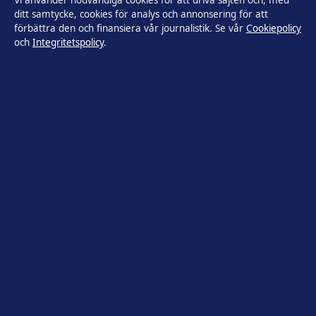
Vi använder nödvändiga cookies för att driva sajten och, med
Kändisar & integritet
ditt samtycke, cookies för analys och annonsering för att
förbättra den och finansiera vår journalistik. Se vår
Cookiepolicy
och
Integritetspolicy
.
Om Utrikesposten i korthet
Utrikesposten är en oberoende svensk digital nyhetssajt med
fokus på film, tv, kultur och nöjesnyheter. Varje artikel har en
namngiven byline, granskas av en redaktör och
faktagranskas innan publicering.
Innehållet är endast avsett för allmän information. Allmänna
förfrågningar:
info@utrikesposten.se
.
Utgivare:
Lagunen Media OÜ ·
Ansvarig utgivare:
Marcus
Blomqvist · Estonian Business Register (Äriregister) 16842095
© 2026 Utrikesposten.se · Lagunen Media OÜ ·
WorldRSS
·
Så verifierar vi vår rapportering