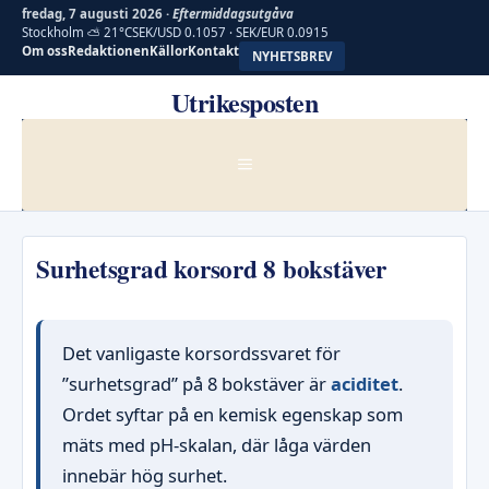
fredag, 7 augusti 2026 ·
Eftermiddagsutgåva
Stockholm ⛅ 21°C
SEK/USD 0.1057 · SEK/EUR 0.0915
Om oss
Redaktionen
Källor
Kontakt
NYHETSBREV
Hoppa
Utrikesposten
till
innehåll
MENY
Surhetsgrad korsord 8 bokstäver
Det vanligaste korsordssvaret för
”surhetsgrad” på 8 bokstäver är
aciditet
.
Ordet syftar på en kemisk egenskap som
mäts med pH-skalan, där låga värden
innebär hög surhet.