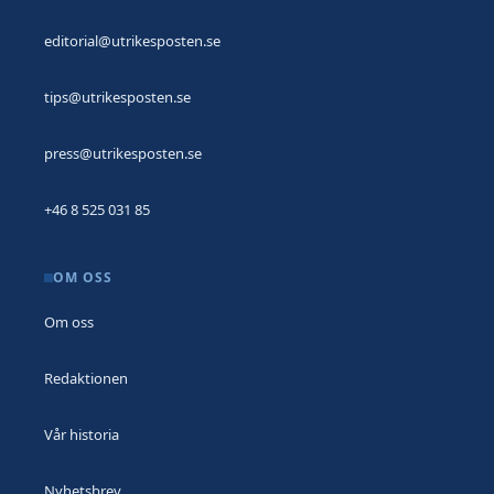
editorial@utrikesposten.se
tips@utrikesposten.se
press@utrikesposten.se
+46 8 525 031 85
OM OSS
Om oss
Redaktionen
Vår historia
Nyhetsbrev