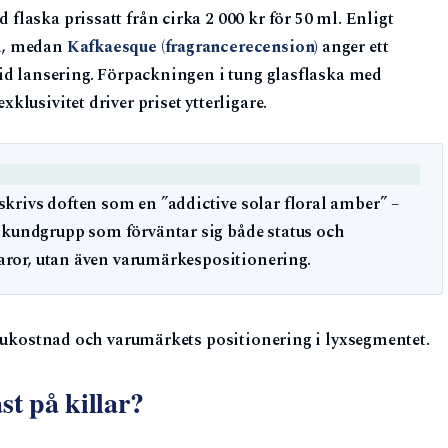
laska prissatt från cirka 2 000 kr för 50 ml. Enligt
A, medan
Kafkaesque (fragrancerecension)
anger ett
id lansering. Förpackningen i tung glasflaska med
lusivitet driver priset ytterligare.
krivs doften som en ”addictive solar floral amber” –
 kundgrupp som förväntar sig både status och
åvaror, utan även varumärkespositionering.
arukostnad och varumärkets positionering i lyxsegmentet.
t på killar?