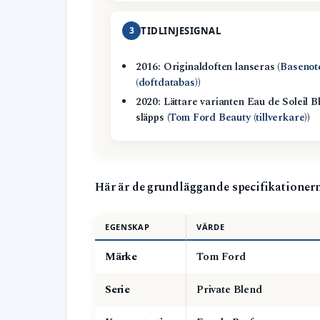
3
TIDLINJESIGNAL
2016: Originaldoften lanseras (
Basenot
(doftdatabas)
)
2020: Lättare varianten Eau de Soleil B
släpps (
Tom Ford Beauty (tillverkare)
)
Här är de grundläggande specifikationern
EGENSKAP
VÄRDE
Märke
Tom Ford
Serie
Private Blend