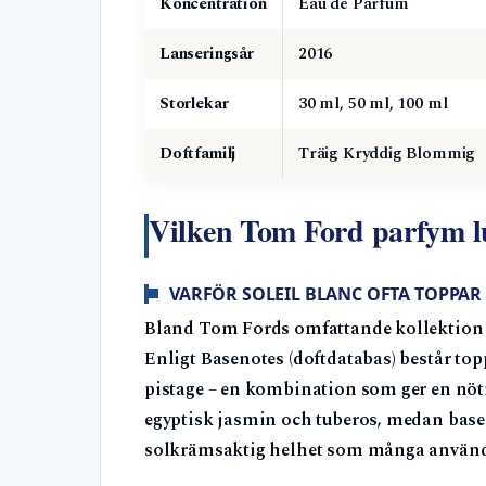
Koncentration
Eau de Parfum
Lanseringsår
2016
Storlekar
30 ml, 50 ml, 100 ml
Doftfamilj
Träig Kryddig Blommig
Vilken Tom Ford parfym l
VARFÖR SOLEIL BLANC OFTA TOPPAR
Bland Tom Fords omfattande kollektion sti
Enligt Basenotes (doftdatabas) består t
pistage – en kombination som ger en nöti
egyptisk jasmin och tuberos, medan basen
solkrämsaktig helhet som många använd