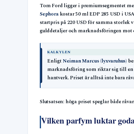
Tom Ford ligger i premiumsegmentet med f
Sephora
kostar 50 ml EDP 285 USD i US
startpris på 220 USD för samma storlek v
gulddetaljer och marknadsföringen mot exk
KALKYLEN
Enligt
Neiman Marcus (lyxvaruhus)
bes
marknadsföring som riktar sig till en
hantverk. Priset är alltså inte bara r
Slutsatsen: höga priset speglar både råv
Vilken parfym luktar godas