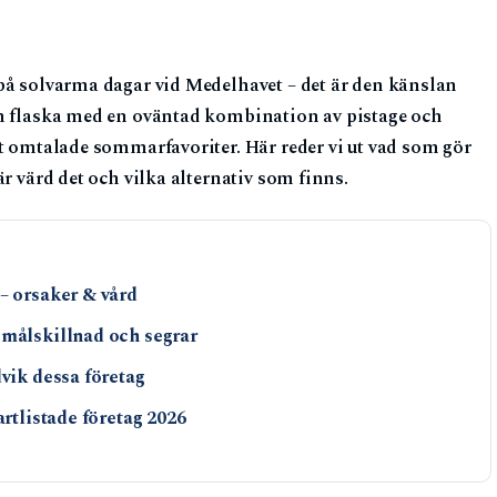
på solvarma dagar vid Medelhavet – det är den känslan
en flaska med en oväntad kombination av pistage och
st omtalade sommarfavoriter. Här reder vi ut vad som gör
r värd det och vilka alternativ som finns.
– orsaker & vård
 målskillnad och segrar
dvik dessa företag
artlistade företag 2026