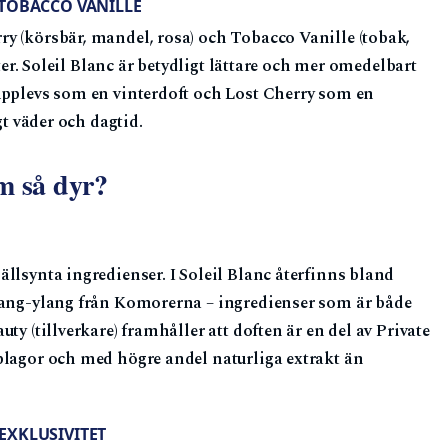
 TOBACCO VANILLE
y (körsbär, mandel, rosa) och Tobacco Vanille (tobak,
ster. Soleil Blanc är betydligt lättare och mer omedelbart
upplevs som en vinterdoft och Lost Cherry som en
gt väder och dagtid.
m så dyr?
llsynta ingredienser. I Soleil Blanc återfinns bland
ylang-ylang från Komorerna – ingredienser som är både
ty (tillverkare) framhåller att doften är en del av Private
plagor och med högre andel naturliga extrakt än
EXKLUSIVITET