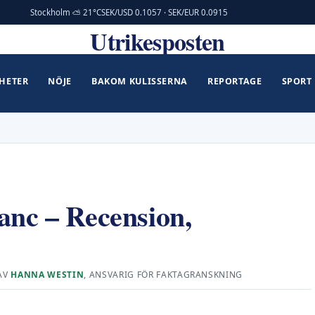
Stockholm ⛅ 21°C
SEK/USD 0.1057 · SEK/EUR 0.0915
Utrikesposten
HETER
NÖJE
BAKOM KULISSERNA
REPORTAGE
SPORT
anc – Recension,
AV
HANNA WESTIN
, ANSVARIG FÖR FAKTAGRANSKNING