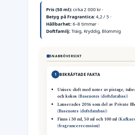
Pris (50 ml):
cirka 2 000 kr ·
Betyg på Fragrantica:
4,2 / 5 ·
Hållbarhet:
6–8 timmar ·
Doftfamilj:
Träig, Kryddig, Blommig
SNABBÖVERSIKT
1
BEKRÄFTADE FAKTA
Unisex-doft med noter av pistage, tube
och kokos (
Basenotes (doftdatabas)
)
Lanserades 2016 som del av Private Bl
(
Basenotes (doftdatabas)
)
Finns i 30 ml, 50 ml och 100 ml (
Kafkae
(fragrancerecension)
)