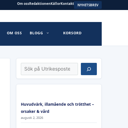
Om oss
Redaktionen
Källor
Kontakt
NYHETSBREV
OM OSS
BLOGG
KORSORD
Sök
Huvudvärk, illamående och trötthet –
orsaker & vård
augusti 2, 2026