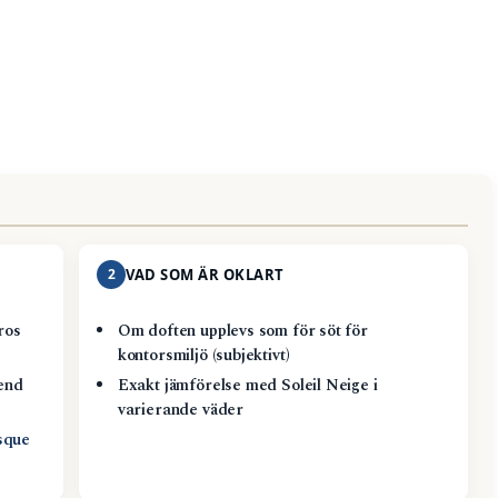
2
VAD SOM ÄR OKLART
ros
Om doften upplevs som för söt för
kontorsmiljö (subjektivt)
end
Exakt jämförelse med Soleil Neige i
varierande väder
sque