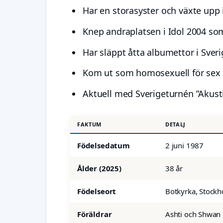
Har en storasyster och växte upp 
Knep andraplatsen i Idol 2004 som
Har släppt åtta albumettor i Sver
Kom ut som homosexuell för sex 
Aktuell med Sverigeturnén ”Akusti
FAKTUM
DETALJ
Födelsedatum
2 juni 1987
Ålder (2025)
38 år
Födelseort
Botkyrka, Stockh
Föräldrar
Ashti och Shwan