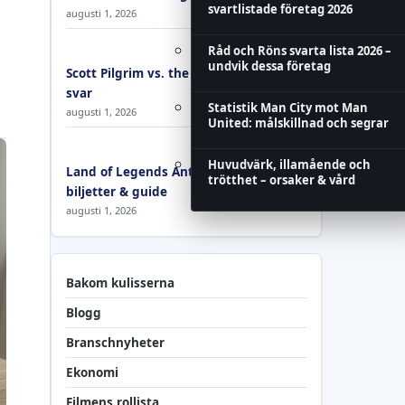
svartlistade företag 2026
augusti 1, 2026
Råd och Röns svarta lista 2026 –
undvik dessa företag
Scott Pilgrim vs. the World – frågor och
svar
Statistik Man City mot Man
augusti 1, 2026
United: målskillnad och segrar
Huvudvärk, illamående och
Land of Legends Antalya – priser,
trötthet – orsaker & vård
biljetter & guide
augusti 1, 2026
Bakom kulisserna
Blogg
Branschnyheter
Ekonomi
Filmens rollista