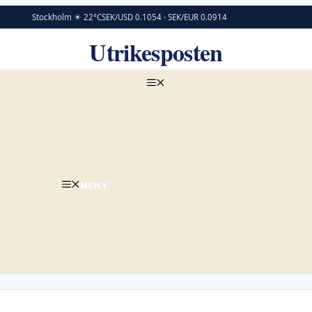
Stockholm ☀ 22°C
SEK/USD 0.1054 · SEK/EUR 0.0914
Utrikesposten
MENY
MENY