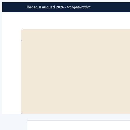
lördag, 8 augusti 2026 ·
Morgonutgåva
Hoppa
till
innehåll