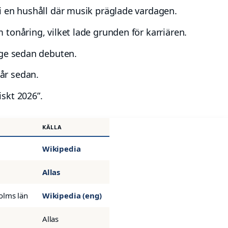
i en hushåll där musik präglade vardagen.
 tonåring, vilket lade grunden för karriären.
ige sedan debuten.
år sedan.
skt 2026”.
KÄLLA
Wikipedia
Allas
olms län
Wikipedia (eng)
Allas