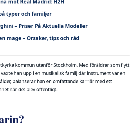
lona mot Real Madrid: H2H
på typer och familjer
hini – Priser På Aktuella Modeller
en mage – Orsaker, tips och råd
 Botkyrka kommun utanför Stockholm. Med föräldrar som flytt
 växte han upp i en musikalisk familj där instrument var en
s ålder, balanserar han en omfattande karriär med ett
t när det blev offentligt.
arin?