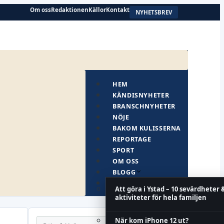
Om oss
Redaktionen
Källor
Kontakt
NYHETSBREV
HEM
KÄNDISNYHETER
BRANSCHNYHETER
NÖJE
BAKOM KULISSERNA
REPORTAGE
SPORT
OM OSS
BLOGG
KORSORD
Att göra i Ystad – 10 sevärdheter 
aktiviteter för hela familjen
Sök
När kom iPhone 12 ut?