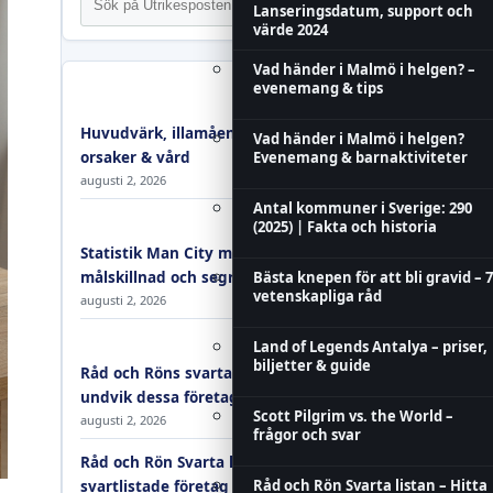
Lanseringsdatum, support och
värde 2024
Vad händer i Malmö i helgen? –
evenemang & tips
Huvudvärk, illamående och trötthet –
Vad händer i Malmö i helgen?
orsaker & vård
Evenemang & barnaktiviteter
augusti 2, 2026
Antal kommuner i Sverige: 290
(2025) | Fakta och historia
Statistik Man City mot Man United:
målskillnad och segrar
Bästa knepen för att bli gravid – 7
vetenskapliga råd
augusti 2, 2026
Land of Legends Antalya – priser,
biljetter & guide
Råd och Röns svarta lista 2026 –
undvik dessa företag
Scott Pilgrim vs. the World –
augusti 2, 2026
frågor och svar
Råd och Rön Svarta listan – Hitta
Råd och Rön Svarta listan – Hitta
svartlistade företag 2026